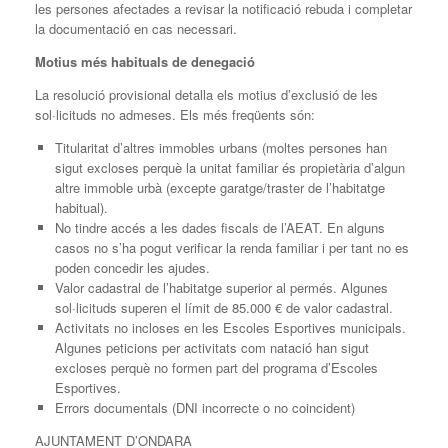
les persones afectades a revisar la notificació rebuda i completar
la documentació en cas necessari.
Motius més habituals de denegació
La resolució provisional detalla els motius d’exclusió de les
sol·licituds no admeses. Els més freqüents són:
Titularitat d’altres immobles urbans (moltes persones han
sigut excloses perquè la unitat familiar és propietària d’algun
altre immoble urbà (excepte garatge/traster de l’habitatge
habitual).
No tindre accés a les dades fiscals de l’AEAT. En alguns
casos no s’ha pogut verificar la renda familiar i per tant no es
poden concedir les ajudes.
Valor cadastral de l’habitatge superior al permés. Algunes
sol·licituds superen el límit de 85.000 € de valor cadastral.
Activitats no incloses en les Escoles Esportives municipals.
Algunes peticions per activitats com natació han sigut
excloses perquè no formen part del programa d’Escoles
Esportives.
Errors documentals (DNI incorrecte o no coincident)
AJUNTAMENT D’ONDARA