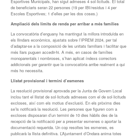
Esportives Municipals, han sigut admeses 4 sol·licituds. El total
de beneficiaris seran 22 persones (19 per IBI/residus i 4 per
Escoles Esportives; 1 d’elles per les dos coses.)
Ampliació dels límits de renda per arribar a més famílies
La convocatòria d’enguany ha mantingut la millora introduïda en
els llindars econòmics, ajustats sobre l’IPREM 2024, per tal
d’adaptar-se a la composició de les unitats familiars i facilitar que
més llars puguen accedir-hi. A més, en casos de famílies
monoparentals i nombroses, s’han aplicat índexs correctors
addicionals per garantir que la convocatòria arribe realment a qui
més ho necessita.
Llistat provisional i termini d’esmenes
La resolució provisional aprovada per la Junta de Govern Local
inclou tant el llistat de sol·licituds admeses com el de sol·licituds
excloses, així com els motius d’exclusió. En els pròxims dies
se’ls notificarà la resolució. Les persones que figuren com a
excloses disposaran d’un termini de 10 dies hàbils des de la
recepció de la notificació per a presentar esmenes o aportar la
documentació requerida. Un cop resoltes les esmenes, es
publicarà la llista definitiva. L’Ajuntament d’Ondara anima totes