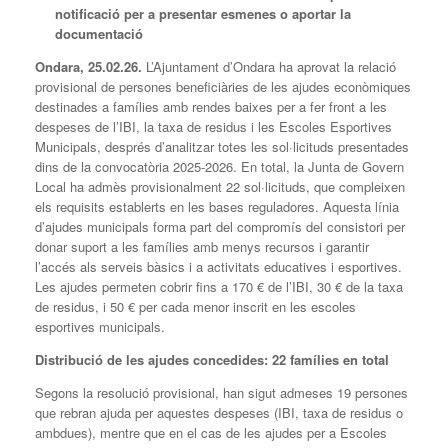
notificació per a presentar esmenes o aportar la
documentació
Ondara, 25.02.26.
L’Ajuntament d’Ondara ha aprovat la relació
provisional de persones beneficiàries de les ajudes econòmiques
destinades a famílies amb rendes baixes per a fer front a les
despeses de l’IBI, la taxa de residus i les Escoles Esportives
Municipals, després d’analitzar totes les sol·licituds presentades
dins de la convocatòria 2025-2026. En total, la Junta de Govern
Local ha admès provisionalment 22 sol·licituds, que compleixen
els requisits establerts en les bases reguladores. Aquesta línia
d’ajudes municipals forma part del compromís del consistori per
donar suport a les famílies amb menys recursos i garantir
l’accés als serveis bàsics i a activitats educatives i esportives.
Les ajudes permeten cobrir fins a 170 € de l’IBI, 30 € de la taxa
de residus, i 50 € per cada menor inscrit en les escoles
esportives municipals.
Distribució de les ajudes concedides: 22 famílies en total
Segons la resolució provisional, han sigut admeses 19 persones
que rebran ajuda per aquestes despeses (IBI, taxa de residus o
ambdues), mentre que en el cas de les ajudes per a Escoles