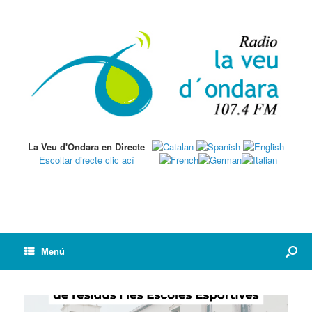
La Veu d'Ondara en Directe
Escoltar directe clic ací
Menú