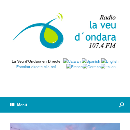
La Veu d'Ondara en Directe
Escoltar directe clic ací
Menú