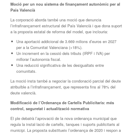
Moció per un nou sistema de finançament autonòmic per al
País Valencià
La corporació aborda també una moció que denuncia
l’infrafinançament estructural del País Valencià i que dona suport
a la proposta estatal de reforma del model, que inclouria:
Una aportació addicional de 3.669 milions d’euros en 2027
per a la Comunitat Valenciana (+18%).
Un increment en la cessió dels tributs (IRPF i IVA) per
millorar l’autonomia fiscal.
Una reducció significativa de les desigualtats entre
comunitats.
La moció insta també a negociar la condonació parcial del deute
atribuïble a l’infrafinançament, que representa fins al 78% del
deute valencià.
Modificació de l’Ordenança de Cartells Publicitaris: més
control, seguretat i actualització normativa
El ple debatrà l’aprovació de la nova ordenança municipal que
regula la instal·lació de cartells, tanques i suports publicitaris al
municipi. La proposta substitueix l’ordenança de 2020 i respon a