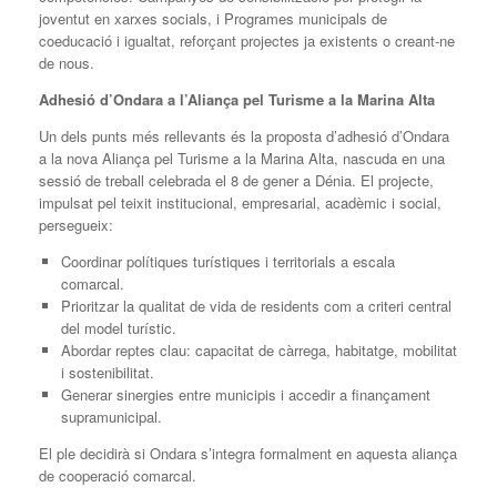
joventut en xarxes socials, i Programes municipals de
coeducació i igualtat, reforçant projectes ja existents o creant-ne
de nous.
Adhesió d’Ondara a l’Aliança pel Turisme a la Marina Alta
Un dels punts més rellevants és la proposta d’adhesió d’Ondara
a la nova Aliança pel Turisme a la Marina Alta, nascuda en una
sessió de treball celebrada el 8 de gener a Dénia. El projecte,
impulsat pel teixit institucional, empresarial, acadèmic i social,
persegueix:
Coordinar polítiques turístiques i territorials a escala
comarcal.
Prioritzar la qualitat de vida de residents com a criteri central
del model turístic.
Abordar reptes clau: capacitat de càrrega, habitatge, mobilitat
i sostenibilitat.
Generar sinergies entre municipis i accedir a finançament
supramunicipal.
El ple decidirà si Ondara s’integra formalment en aquesta aliança
de cooperació comarcal.