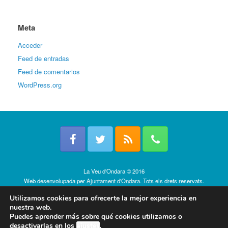
Meta
Acceder
Feed de entradas
Feed de comentarios
WordPress.org
La Veu d'Ondara © 2016
Web desenvolupada per
Ajuntament d'Ondara
. Tots els drets reservats.
Política de cookies
Utilizamos cookies para ofrecerte la mejor experiencia en
nuestra web.
Puedes aprender más sobre qué cookies utilizamos o
desactivarlas en los
ajustes
.