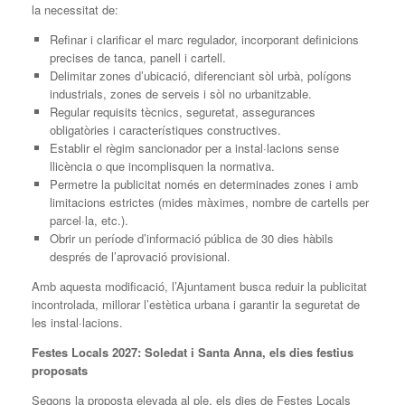
la necessitat de:
Refinar i clarificar el marc regulador, incorporant definicions
precises de tanca, panell i cartell.
Delimitar zones d’ubicació, diferenciant sòl urbà, polígons
industrials, zones de serveis i sòl no urbanitzable.
Regular requisits tècnics, seguretat, assegurances
obligatòries i característiques constructives.
Establir el règim sancionador per a instal·lacions sense
llicència o que incomplisquen la normativa.
Permetre la publicitat només en determinades zones i amb
limitacions estrictes (mides màximes, nombre de cartells per
parcel·la, etc.).
Obrir un període d’informació pública de 30 dies hàbils
després de l’aprovació provisional.
Amb aquesta modificació, l’Ajuntament busca reduir la publicitat
incontrolada, millorar l’estètica urbana i garantir la seguretat de
les instal·lacions.
Festes Locals 2027: Soledat i Santa Anna, els dies festius
proposats
Segons la proposta elevada al ple, els dies de Festes Locals