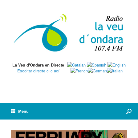
La Veu d'Ondara en Directe
Escoltar directe clic ací
Menú