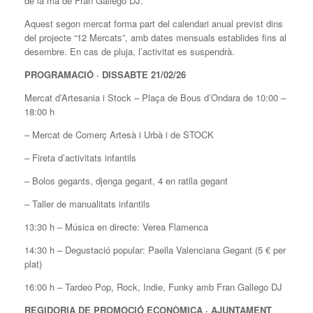
de la mà de Fran Gallego DJ.
Aquest segon mercat forma part del calendari anual previst dins
del projecte “12 Mercats”, amb dates mensuals establides fins al
desembre. En cas de pluja, l’activitat es suspendrà.
PROGRAMACIÓ · DISSABTE 21/02/26
Mercat d’Artesania i Stock – Plaça de Bous d’Ondara de 10:00 –
18:00 h
– Mercat de Comerç Artesà i Urbà i de STOCK
– Fireta d’activitats infantils
– Bolos gegants, djenga gegant, 4 en ratlla gegant
– Taller de manualitats infantils
13:30 h – Música en directe: Verea Flamenca
14:30 h – Degustació popular: Paella Valenciana Gegant (5 € per
plat)
16:00 h – Tardeo Pop, Rock, Indie, Funky amb Fran Gallego DJ
REGIDORIA DE PROMOCIÓ ECONÒMICA · AJUNTAMENT