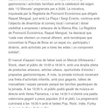
gastronomia i activitats familiars amb la celebració del segon
dels “12 Mercats” programats per a 2026. La iniciativa,
impulsada per la Regidoria de Promoció Econòmica que dirigeix
Raquel Mengual, junt amb La Plaça i Sergi Events, continua amb
l’objectiu de dinamitzar el comerç local i comarcal i donar
visibilitat a empreses i artesans de la Marina Alta. La Regidora
de Promoció Econòmica, Raquel Mengual, ha destacat que
“cada mes oferirem un mercat diferent, amb temàtiques que
convertiran la Plaça de Bous en un espai viu, participatiu i
dinàmic, amb activitats per a totes les edats i un component
solidari”.
El mercat d’aquest mes de febrer serà un Mercat d’Artesania i
Stock, obert al públic de 10:00 a 18:00 h, amb una àmplia oferta
de productes artesans, articles urbans, oportunitats d’stocks i
propostes gastronòmiques. A més, la jornada inclourà novament
una fireta d’activitats infantils, amb jocs gegants, tallers de
manualitats i espais pensats perquè les famílies gaudisquen de
la jornada. A les 13:30 h, el públic podrà gaudir de música en
directe amb Verea Flamenca, i a les 14:30 h s’oferirà una paella
valenciana gegant a preus populars (5 € el plat). La programació
culminarà a les 16:00 h amb el tardeo Pop, Rock, Indie, Funky