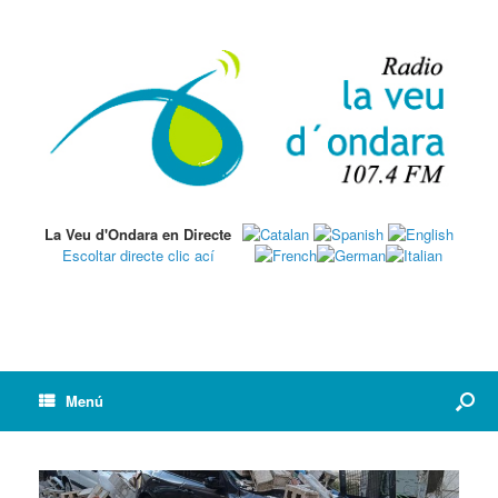
La Veu d'Ondara en Directe
Escoltar directe clic ací
Menú