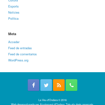
Cultura
Esports
Notícies
Política
Meta
Acceder
Feed de entradas
Feed de comentarios
WordPress.org
La Veu d'Ondara © 2016
Web desenvolupada per
Ajuntament d'Ondara
. Tots els drets reservats.