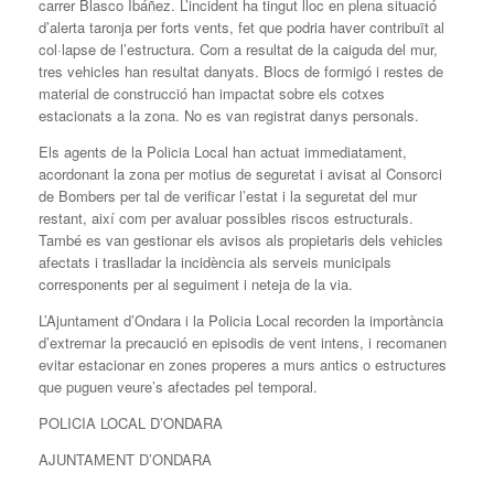
carrer Blasco Ibáñez. L’incident ha tingut lloc en plena situació
d’alerta taronja per forts vents, fet que podria haver contribuït al
col·lapse de l’estructura. Com a resultat de la caiguda del mur,
tres vehicles han resultat danyats. Blocs de formigó i restes de
material de construcció han impactat sobre els cotxes
estacionats a la zona. No es van registrat danys personals.
Els agents de la Policia Local han actuat immediatament,
acordonant la zona per motius de seguretat i avisat al Consorci
de Bombers per tal de verificar l’estat i la seguretat del mur
restant, així com per avaluar possibles riscos estructurals.
També es van gestionar els avisos als propietaris dels vehicles
afectats i traslladar la incidència als serveis municipals
corresponents per al seguiment i neteja de la via.
L’Ajuntament d’Ondara i la Policia Local recorden la importància
d’extremar la precaució en episodis de vent intens, i recomanen
evitar estacionar en zones properes a murs antics o estructures
que puguen veure’s afectades pel temporal.
POLICIA LOCAL D’ONDARA
AJUNTAMENT D’ONDARA