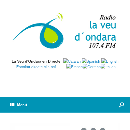
La Veu d'Ondara en Directe
Escoltar directe clic ací
Menú