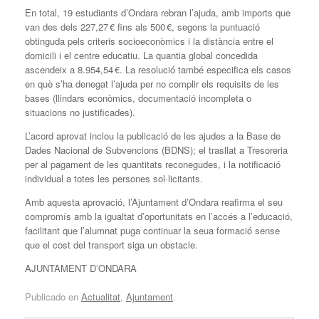
En total, 19 estudiants d’Ondara rebran l’ajuda, amb imports que
van des dels 227,27 € fins als 500 €, segons la puntuació
obtinguda pels criteris socioeconòmics i la distància entre el
domicili i el centre educatiu. La quantia global concedida
ascendeix a 8.954,54 €. La resolució també especifica els casos
en què s’ha denegat l’ajuda per no complir els requisits de les
bases (llindars econòmics, documentació incompleta o
situacions no justificades).
L’acord aprovat inclou la publicació de les ajudes a la Base de
Dades Nacional de Subvencions (BDNS); el trasllat a Tresoreria
per al pagament de les quantitats reconegudes, i la notificació
individual a totes les persones sol·licitants.
Amb aquesta aprovació, l’Ajuntament d’Ondara reafirma el seu
compromís amb la igualtat d’oportunitats en l’accés a l’educació,
facilitant que l’alumnat puga continuar la seua formació sense
que el cost del transport siga un obstacle.
AJUNTAMENT D’ONDARA
Publicado en
Actualitat
,
Ajuntament
.