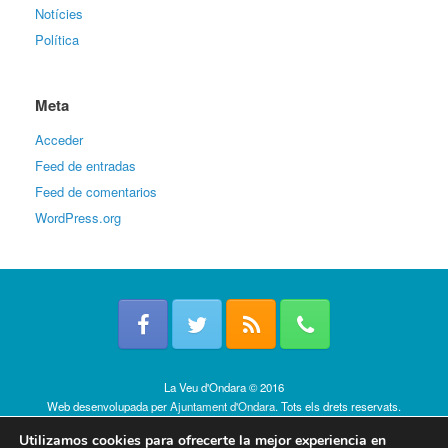
Notícies
Política
Meta
Acceder
Feed de entradas
Feed de comentarios
WordPress.org
La Veu d'Ondara © 2016
Web desenvolupada per
Ajuntament d'Ondara
. Tots els drets reservats.
Política de cookies
Utilizamos cookies para ofrecerte la mejor experiencia en