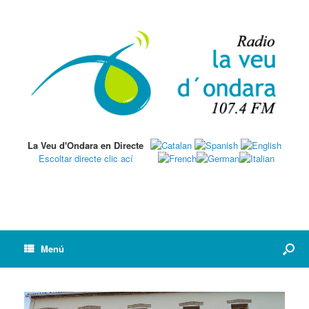
La Veu d'Ondara en Directe
Escoltar directe clic ací
Menú