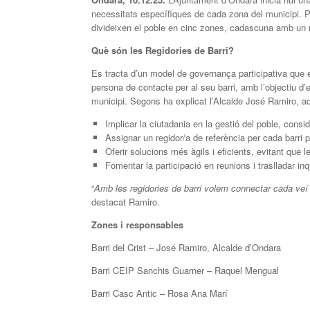
necessitats específiques de cada zona del municipi. P
divideixen el poble en cinc zones, cadascuna amb un r
Què són les Regidories de Barri?
Es tracta d’un model de governança participativa que es
persona de contacte per al seu barri, amb l’objectiu d’e
municipi. Segons ha explicat l’Alcalde José Ramiro, aq
Implicar la ciutadania en la gestió del poble, consid
Assignar un regidor/a de referència per cada barri p
Oferir solucions més àgils i eficients, evitant que
Fomentar la participació en reunions i traslladar inq
“
Amb les regidories de barri volem connectar cada veí a
destacat Ramiro.
Zones i responsables
Barri del Crist – José Ramiro, Alcalde d’Ondara
Barri CEIP Sanchis Guarner – Raquel Mengual
Barri Casc Antic – Rosa Ana Marí