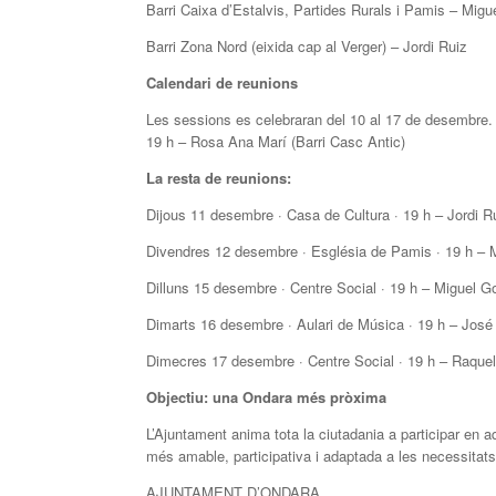
Barri Caixa d’Estalvis, Partides Rurals i Pamis – Mig
Barri Zona Nord (eixida cap al Verger) – Jordi Ruiz
Calendari de reunions
Les sessions es celebraran del 10 al 17 de desembre.
19 h – Rosa Ana Marí (Barri Casc Antic)
La resta de reunions:
Dijous 11 desembre · Casa de Cultura · 19 h – Jordi R
Divendres 12 desembre · Església de Pamis · 19 h – M
Dilluns 15 desembre · Centre Social · 19 h – Miguel G
Dimarts 16 desembre · Aulari de Música · 19 h – José R
Dimecres 17 desembre · Centre Social · 19 h – Raque
Objectiu: una Ondara més pròxima
L’Ajuntament anima tota la ciutadania a participar en 
més amable, participativa i adaptada a les necessitats 
AJUNTAMENT D’ONDARA