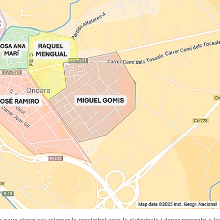
a nova etapa per reforçar la proximitat amb la ciutadania i donar resposta a le