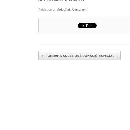
Publicado en
Actualitat
,
Ajuntament
.
Navegador de artículos
←
ONDARA ACULL UNA DONACIÓ ESPECIAL…