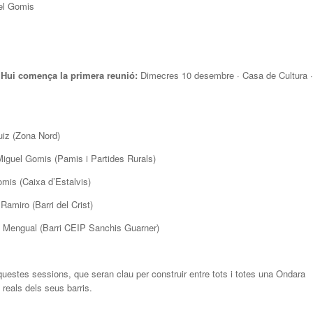
uel Gomis
Hui comença la primera reunió:
Dimecres 10 desembre · Casa de Cultura ·
uiz (Zona Nord)
iguel Gomis (Pamis i Partides Rurals)
omis (Caixa d’Estalvis)
amiro (Barri del Crist)
l Mengual (Barri CEIP Sanchis Guarner)
aquestes sessions, que seran clau per construir entre tots i totes una Ondara
reals dels seus barris.