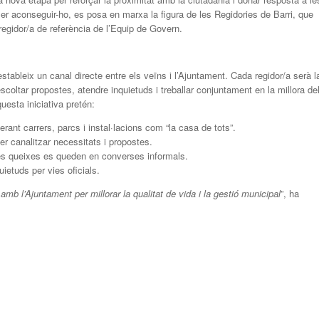
er aconseguir-ho, es posa en marxa la figura de les Regidories de Barri, que
egidor/a de referència de l’Equip de Govern.
tableix un canal directe entre els veïns i l’Ajuntament. Cada regidor/a serà l
scoltar propostes, atendre inquietuds i treballar conjuntament en la millora de
uesta iniciativa pretén:
erant carrers, parcs i instal·lacions com “la casa de tots”.
er canalitzar necessitats i propostes.
 les queixes es queden en converses informals.
uietuds per vies oficials.
mb l’Ajuntament per millorar la qualitat de vida i la gestió municipal
”, ha