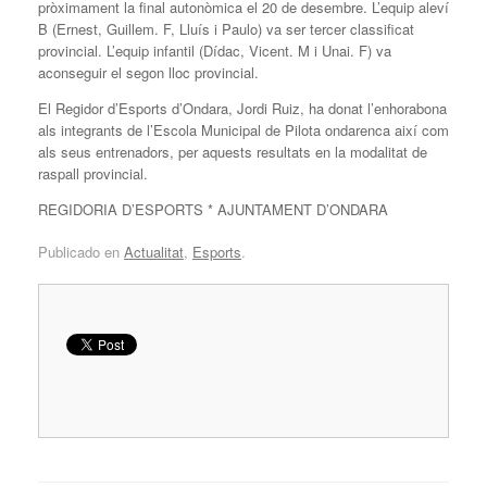
pròximament la final autonòmica el 20 de desembre. L’equip aleví
B (Ernest, Guillem. F, Lluís i Paulo) va ser tercer classificat
provincial. L’equip infantil (Dídac, Vicent. M i Unai. F) va
aconseguir el segon lloc provincial.
El Regidor d’Esports d’Ondara, Jordi Ruiz, ha donat l’enhorabona
als integrants de l’Escola Municipal de Pilota ondarenca així com
als seus entrenadors, per aquests resultats en la modalitat de
raspall provincial.
REGIDORIA D’ESPORTS * AJUNTAMENT D’ONDARA
Publicado en
Actualitat
,
Esports
.