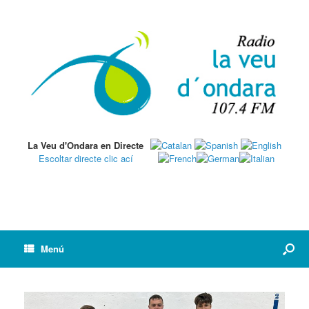
La Veu d'Ondara en Directe
Escoltar directe clic ací
Menú