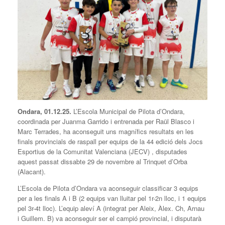
Ondara, 01.12.25.
L’Escola Municipal de Pilota d’Ondara,
coordinada per Juanma Garrido i entrenada per Raül Blasco i
Marc Terrades, ha aconseguit uns magnífics resultats en les
finals provincials de raspall per equips de la 44 edició dels Jocs
Esportius de la Comunitat Valenciana (JECV) , disputades
aquest passat dissabte 29 de novembre al Trinquet d’Orba
(Alacant).
L’Escola de Pilota d’Ondara va aconseguir classificar 3 equips
per a les finals A i B (2 equips van lluitar pel 1r-2n lloc, i 1 equips
pel 3r-4t lloc). L’equip aleví A (integrat per Aleix, Àlex. Ch, Arnau
i Guillem. B) va aconseguir ser el campió provincial, i disputarà