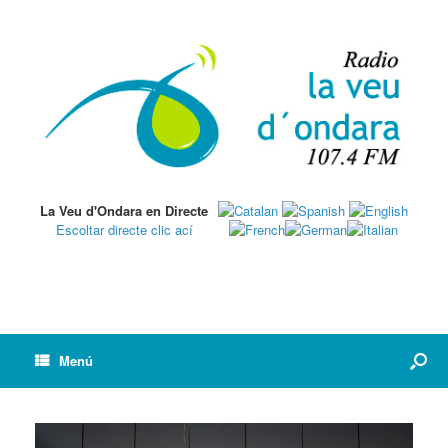
La Veu d'Ondara en Directe
Escoltar directe clic ací
Menú