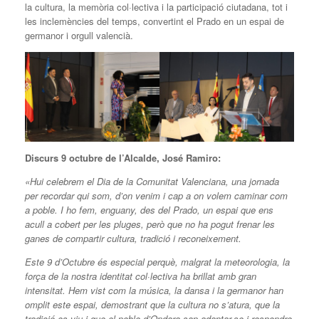
la cultura, la memòria col·lectiva i la participació ciutadana, tot i
les inclemències del temps, convertint el Prado en un espai de
germanor i orgull valencià.
Discurs 9 octubre de l’Alcalde, José Ramiro:
«Hui celebrem el Dia de la Comunitat Valenciana, una jornada
per recordar qui som, d’on venim i cap a on volem caminar com
a poble. I ho fem, enguany, des del Prado, un espai que ens
acull a cobert per les pluges, però que no ha pogut frenar les
ganes de compartir cultura, tradició i reconeixement.
Este 9 d’Octubre és especial perquè, malgrat la meteorologia, la
força de la nostra identitat col·lectiva ha brillat amb gran
intensitat. Hem vist com la música, la dansa i la germanor han
omplit este espai, demostrant que la cultura no s’atura, que la
tradició es viu i que el poble d’Ondara sap adaptar-se i respondre