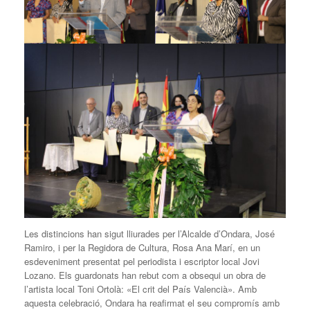
Les distincions han sigut lliurades per l’Alcalde d’Ondara, José
Ramiro, i per la Regidora de Cultura, Rosa Ana Marí, en un
esdeveniment presentat pel periodista i escriptor local Jovi
Lozano. Els guardonats han rebut com a obsequi un obra de
l’artista local Toni Ortolà: «El crit del País Valencià». Amb
aquesta celebració, Ondara ha reafirmat el seu compromís amb