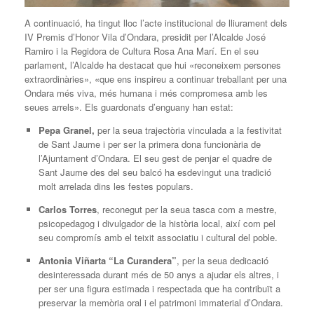
A continuació, ha tingut lloc l’acte institucional de lliurament dels
IV Premis d’Honor Vila d’Ondara, presidit per l’Alcalde José
Ramiro i la Regidora de Cultura Rosa Ana Marí. En el seu
parlament, l’Alcalde ha destacat que hui «reconeixem persones
extraordinàries», «que ens inspireu a continuar treballant per una
Ondara més viva, més humana i més compromesa amb les
seues arrels». Els guardonats d’enguany han estat:
Pepa Granel,
per la seua trajectòria vinculada a la festivitat
de Sant Jaume i per ser la primera dona funcionària de
l’Ajuntament d’Ondara. El seu gest de penjar el quadre de
Sant Jaume des del seu balcó ha esdevingut una tradició
molt arrelada dins les festes populars.
Carlos Torres
, reconegut per la seua tasca com a mestre,
psicopedagog i divulgador de la història local, així com pel
seu compromís amb el teixit associatiu i cultural del poble.
Antonia Viñarta “La Curandera”
, per la seua dedicació
desinteressada durant més de 50 anys a ajudar els altres, i
per ser una figura estimada i respectada que ha contribuït a
preservar la memòria oral i el patrimoni immaterial d’Ondara.