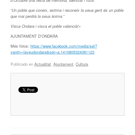
d’Octubre una festa de memòria, identitat i futur.
“
Un poble que coneix, estima i reconeix la seua gent és un poble
que mai perdrà la seua ànima.”
Visca Ondara i visca el poble valencià!»
AJUNTAMENT D’ONDARA
Més fotos:
https://www.facebook.com/media/set?
vanity=laveudondara&set=a.1410805324381123
Publicado en
Actualitat
,
Ajuntament
,
Cultura
.