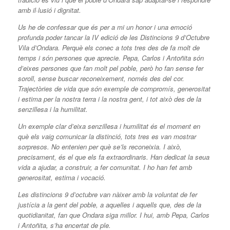
amb il·lusió i dignitat.
Us he de confessar que és per a mi un honor i una emoció
profunda poder tancar la IV edició de les Distincions 9 d’Octubre
Vila d’Ondara. Perquè els conec a tots tres des de fa molt de
temps i són persones que aprecie. Pepa, Carlos i Antoñita són
d’eixes persones que fan molt pel poble, però ho fan sense fer
soroll, sense buscar reconeixement, només des del cor.
Trajectòries de vida que són exemple de compromís, generositat
i estima per la nostra terra i la nostra gent, i tot això des de la
senzillesa i la humilitat.
Un exemple clar d’eixa senzillesa i humilitat és el moment en
què els vaig comunicar la distinció, tots tres es van mostrar
sorpresos. No entenien per què se’ls reconeixia. I això,
precisament, és el que els fa extraordinaris. Han dedicat la seua
vida a ajudar, a construir, a fer comunitat. I ho han fet amb
generositat, estima i vocació.
Les distincions 9 d’octubre van nàixer amb la voluntat de fer
justícia a la gent del poble, a aquelles i aquells que, des de la
quotidianitat, fan que Ondara siga millor. I hui, amb Pepa, Carlos
i Antoñita, s’ha encertat de ple.