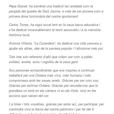
Pepa Granel, ha sembrat una tradició tan arrelada com la
penjada del quadre de Sant Jaume, a més de ser pionera com a
primera dona funcionària del nostre ajuntament.
Carlos Torres, ha sigut excel·lent en la seua tasca educativa i
s’ha dedicat incansablement al teixit associatiu i a la memòria
històrica local.
Antonia Viñarta, “La Curandera”, ha dedicat una vida sencera a
ajudar els altres, des de la saviesa popular i l’altruisme més pur.
Tots tres són referents d’allò que volem ser com a poble:
solidari, arrelat, actiu i orgullós de la seua gent.
Sou persones extraordinàries que ens inspireu a continuar
treballant per una Ondara més viva, més humana i més
compromesa amb les seues arrels. Gràcies per ser com sou.
Gràcies per estimar Ondara. Gràcies per recordar-nos que la
grandesa no està en els càrrecs ni en els títols, sinó en les
accions que naixen del cor.
I a totes i tots vosaltres, gràcies per estar ací, per participar, per
mantindre viva la flama del nostre patrimoni i per fer del 9