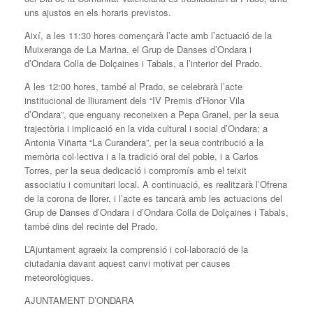
uns ajustos en els horaris previstos.
Així, a les 11:30 hores començarà l’acte amb l’actuació de la
Muixeranga de La Marina, el Grup de Danses d’Ondara i
d’Ondara Colla de Dolçaines i Tabals, a l’interior del Prado.
A les 12:00 hores, també al Prado, se celebrarà l’acte
institucional de lliurament dels “IV Premis d’Honor Vila
d’Ondara”, que enguany reconeixen a Pepa Granel, per la seua
trajectòria i implicació en la vida cultural i social d’Ondara; a
Antonia Viñarta “La Curandera”, per la seua contribució a la
memòria col·lectiva i a la tradició oral del poble, i a Carlos
Torres, per la seua dedicació i compromís amb el teixit
associatiu i comunitari local. A continuació, es realitzarà l’Ofrena
de la corona de llorer, i l’acte es tancarà amb les actuacions del
Grup de Danses d’Ondara i d’Ondara Colla de Dolçaines i Tabals,
també dins del recinte del Prado.
L’Ajuntament agraeix la comprensió i col·laboració de la
ciutadania davant aquest canvi motivat per causes
meteorològiques.
AJUNTAMENT D’ONDARA