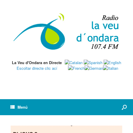
La Veu d'Ondara en Directe
Escoltar directe clic ací
Menú