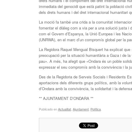
drets humans i el compliment del dret internacional hu
immediata del genocidi que està patint la població civ
dels drets humans i del dret internacional humanitari qu
La moció fa també una crida a la comunitat internacional
fomentar el diàleg com a via per a una solució justa i
com el Govern d’Espanya, la Unió Europea i les Nacion
(UNRWA), en el marc d’un compromís global per la pau 
La Regidora Raquel Mengual Bisquert ha explicat que 
preocupació per la situació humanitària a Gaza i de la v
pau». A més, ha afegit que «Ondara és un poble solida
expressar el seu compromís amb la convivència i la jus
Des de la Regidoria de Serveis Socials i Residents Estr
aportacions dels diferents grups polítics, amb la volun
d’Ondara amb la convivència, la solidaritat i la defens
** AJUNTAMENT D’ONDARA **
Publicado en
Actualitat
,
Ajuntament
,
Política
.