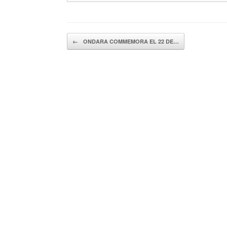
Navegador de artículos
←
ONDARA COMMEMORA EL 22 DE…