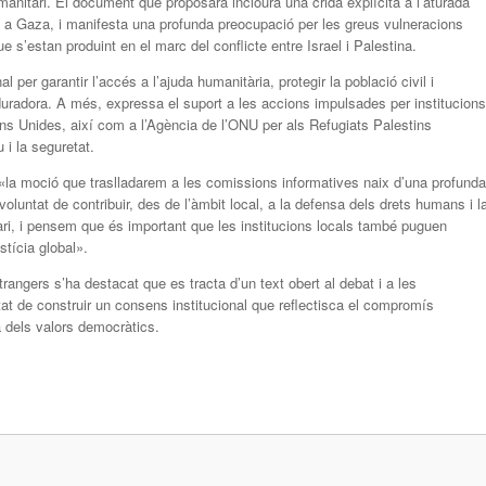
manitari. El document que proposarà inclourà una crida explícita a l’aturada
il a Gaza, i manifesta una profunda preocupació per les greus vulneracions
e s’estan produint en el marc del conflicte entre Israel i Palestina.
 per garantir l’accés a l’ajuda humanitària, protegir la població civil i
 duradora. A més, expressa el suport a les accions impulsades per institucions
s Unides, així com a l’Agència de l’ONU per als Refugiats Palestins
i la seguretat.
«la moció que traslladarem a les comissions informatives naix d’una profunda
oluntat de contribuir, des de l’àmbit local, a la defensa dels drets humans i l
ri, i pensem que és important que les institucions locals també puguen
tícia global».
angers s’ha destacat que es tracta d’un text obert al debat i a les
tat de construir un consens institucional que reflectisca el compromís
a dels valors democràtics.