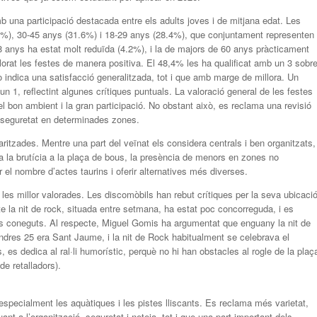
una participació destacada entre els adults joves i de mitjana edat. Les
8%), 30-45 anys (31.6%) i 18-29 anys (28.4%), que conjuntament representen
8 anys ha estat molt reduïda (4.2%), i la de majors de 60 anys pràcticament
alorat les festes de manera positiva. El 48,4% les ha qualificat amb un 3 sobr
 indica una satisfacció generalitzada, tot i que amb marge de millora. Un
1, reflectint algunes crítiques puntuals. La valoració general de les festes
l bon ambient i la gran participació. No obstant això, es reclama una revisió
or seguretat en determinades zones.
ritzades. Mentre una part del veïnat els considera centrals i ben organitzats,
ca la brutícia a la plaça de bous, la presència de menors en zones no
 el nombre d’actes taurins i oferir alternatives més diverses.
es millor valorades. Les discomòbils han rebut crítiques per la seva ubicaci
 la nit de rock, situada entre setmana, ha estat poc concorreguda, i es
s coneguts. Al respecte, Miguel Gomis ha argumentat que enguany la nit de
ndres 25 era Sant Jaume, i la nit de Rock habitualment se celebrava el
 es dedica al ral·li humorístic, perquè no hi han obstacles al rogle de la plaç
e retalladors).
 especialment les aquàtiques i les pistes lliscants. Es reclama més varietat,
uant a l’organització, seguretat i neteja, tot i que una part important dels