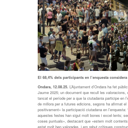
El 68,4% dels participants en l’enquesta considera
Ondara, 12.08.25.
L’Ajuntament d’Ondara ha fet públic
Jaume 2025; un document que recull les valoracions, cr
tancat el període per a que la ciutadania participe en l
de millora per a futures edicions, segons ha afirmat e
positivament» la participació ciutadana en l’enquesta: 
aquestes festes han sigut molt bones i excel·lents; se
coses puntuals», destacant que «estem molt contents 
estat molt ben valorades, i em rebut crítiques construc