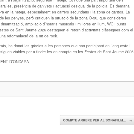
baralles, presència de ganivets i actuació desigual de la policia. Es demana
ra en la neteja, especialment en carrers secundaris i la zona de garitos. La
 de les penyes, però critiquen la situació de la zona O-30, que consideren
namització, ampliació d’horaris musicals i millores en llum, WC i punts
Festes de Sant Jaume 2026 destaquen el retorn d’activitats clàssiques com el
 una reformulació de la nit de rock.
is, ha donat les gràcies a les persones que han participant en l’enquesta i
 siguen viables per a tindre-les en compte en les Festes de Sant Jaume 2026
MENT D’ONDARA
COMPTE ARRERE PER AL SONAFILM…
→