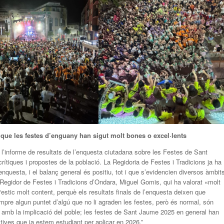
 que les festes d’enguany han sigut molt bones o excel·lents
 l’informe de resultats de l’enquesta ciutadana sobre les Festes de Sant
ítiques i propostes de la població. La Regidoria de Festes i Tradicions ja ha
’enquesta, i el balanç general és positiu, tot i que s’evidencien diversos àmbit
l Regidor de Festes i Tradicions d’Ondara, Miguel Gomis, qui ha valorat «molt
“estic molt content, perquè els resultats finals de l’enquesta deixen que
mpre algun puntet d’algú que no li agraden les festes, però és normal, són
amb la implicació del poble; les festes de Sant Jaume 2025 en general han
tives que ja estem estudiant per aplicar en 2026.”