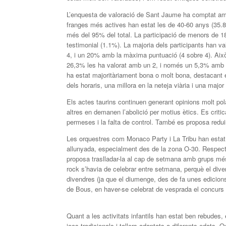
L’enquesta de valoració de Sant Jaume ha comptat amb 
franges més actives han estat les de 40-60 anys (35.
més del 95% del total. La participació de menors de 1
testimonial (1.1%). La majoria dels participants han v
4, i un 20% amb la màxima puntuació (4 sobre 4). Això
26,3% les ha valorat amb un 2, i només un 5,3% amb un 
ha estat majoritàriament bona o molt bona, destacant e
dels horaris, una millora en la neteja viària i una maj
Els actes taurins continuen generant opinions molt pola
altres en demanen l’abolició per motius ètics. Es criti
permeses i la falta de control. També es proposa reduir
Les orquestres com Monaco Party i La Tribu han estat l
allunyada, especialment des de la zona O-30. Respecte
proposa traslladar-la al cap de setmana amb grups mé
rock s’havia de celebrar entre setmana, perquè el dive
divendres (ja que el diumenge, des de fa unes edicions,
de Bous, en haver-se celebrat de vesprada el concurs d
Quant a les activitats infantils han estat ben rebudes,
jocs tradicionals i tallers adaptats a diferents edats. Q