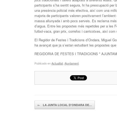
participants s’ha sentit segura, hi ha preocupació per 
una presència policial més efectiva, així com una millo
majoria de participants valoren positivament l’ambient
massa allunyada i amb pocs serveis. Es reclama més di
d’aigua. Entre les propostes més repetides per a les 
futbol-vaca, gran prix, correfoc i carricotxes, així com
El Regidor de Festes i Tradicions d’Ondara, Miguel Gom
ha avançat que ja s’estan estudiant les propostes que
REGIDORIA DE FESTES I TRADICIONS * AJUNTA
Publicado en
Actualitat
,
Ajuntament
.
Navegador de artículos
←
LA JUNTA LOCAL D’ONDARA DE…