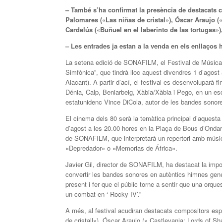
– També s’ha confirmat la presència de destacat
Palomares («Las niñas de cristal»), Óscar Araujo 
Cardelús («Buñuel en el laberinto de las tortugas»)
– Les entrades ja estan a la venda en els enllaços ha
La setena edició de SONAFILM, el Festival de Música
Simfònica”, que tindrà lloc aquest divendres 1 d’agost 
Alacant). A partir d’ací, el festival es desenvoluparà f
Dénia, Calp, Beniarbeig, Xàbia/Xàbia i Pego, en un 
estatunidenc Vince DiCola, autor de les bandes sonore
El cinema dels 80 serà la temàtica principal d’aquesta ed
d’agost a les 20.00 hores en la Plaça de Bous d’Ondara
de SONAFILM, que interpretarà un repertori amb músi
«Depredador» o «Memorias de África».
Javier Gil, director de SONAFILM, ha destacat la impo
convertir les bandes sonores en autèntics himnes gene
present i fer que el públic torne a sentir que una orques
un combat en ‘ Rocky IV’.”
A més, al festival acudiran destacats compositors es
de cristall»), Óscar Araujo (» Castlevania: Lords of Sh