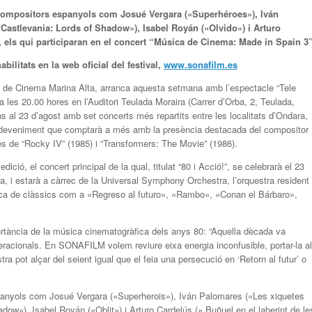
s compositors espanyols com Josué Vergara
(«Superhéroes»), Iván
(«Castlevania: Lords of Shadow»), Isabel Royán («Olvido»)
i
Arturo
, els qui participaran en el concert “Música de Cinema: Made in Spain 3
bilitats en la web oficial del festival,
www.sonafilm.es
 de Cinema Marina Alta, arranca aquesta setmana amb l’espectacle “Tele
a les 20.00 hores en l’Auditori Teulada Moraira (Carrer d’Orba, 2, Teulada,
ins al 23 d’agost amb set concerts més repartits entre les localitats d’Ondara,
esdeveniment que comptarà a més amb la presència destacada del compositor
s de “Rocky IV” (1985) i “Transformers: The Movie” (1986).
ició, el concert principal de la qual, titulat “80 i Acció!”, se celebrarà el 23
, i estarà a càrrec de la Universal Symphony Orchestra, l’orquestra resident
ca de clàssics com a «Regreso al futuro», «Rambo», «Conan el Bárbaro»,
rtància de la música cinematogràfica dels anys 80: “Aquella dècada va
racionals. En SONAFILM volem reviure eixa energia inconfusible, portar-la al
tra pot alçar del seient igual que el feia una persecució en ‘Retorn al futur’ o
panyols com Josué Vergara («Superherois»), Iván Palomares («Les xiquetes
adow»), Isabel Royán («Oblit») i Arturo Cardelús (» Buñuel en el laberint de le