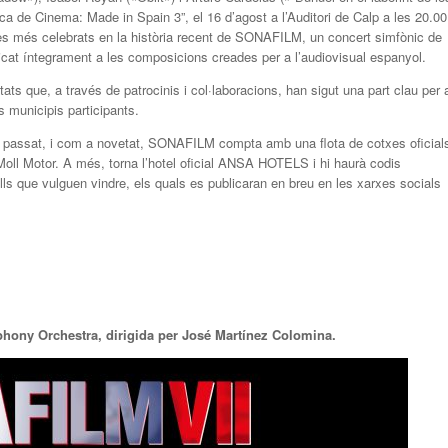
ca de Cinema: Made in Spain 3”, el 16 d’agost a l’Auditori de Calp a les 20.00
cles més celebrats en la història recent de SONAFILM, un concert simfònic de
icat íntegrament a les composicions creades per a l’audiovisual espanyol.
itats que, a través de patrocinis i col·laboracions, han sigut una part clau per 
 municipis participants.
ny passat, i com a novetat, SONAFILM compta amb una flota de cotxes oficial
 Moll Motor. A més, torna l’hotel oficial ANSA HOTELS i hi haurà codis
 que vulguen vindre, els quals es publicaran en breu en les xarxes socials
mphony Orchestra, dirigida per José Martínez Colomina.