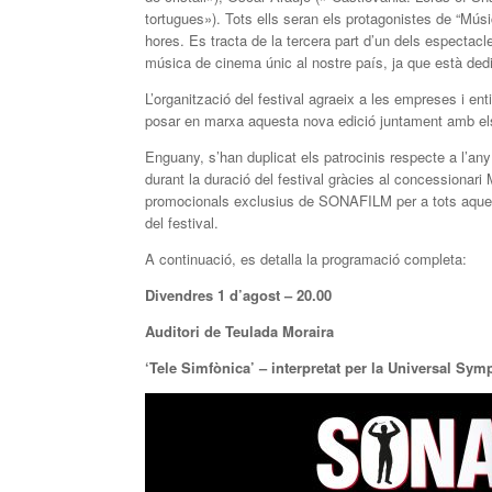
tortugues»). Tots ells seran els protagonistes de “Músi
hores. Es tracta de la tercera part d’un dels especta
música de cinema únic al nostre país, ja que està ded
L’organització del festival agraeix a les empreses i ent
posar en marxa aquesta nova edició juntament amb els
Enguany, s’han duplicat els patrocinis respecte a l’a
durant la duració del festival gràcies al concessionari
promocionals exclusius de SONAFILM per a tots aquells
del festival.
A continuació, es detalla la programació completa:
Divendres 1 d’agost – 20.00
Auditori de Teulada Moraira
‘Tele Simfònica’ – interpretat per la Universal Sy