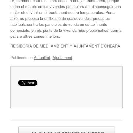
l’Ajuntament està realitzant aquesta neteja i tractament, perquè
facen el mateix en les vivendes particulars a fi d’aconseguir una
major efectivitat en el tractament contra les paneroles. Per a
això, es proposa la utilització de qualsevol dels productes
habituals contra les paneroles de venda en establiments
comercials, en els punts de la vivenda més problemàtics, com a
patis o altres zones interiors.
REGIDORIA DE MEDI AMBIENT ** AJUNTAMENT D’ONDARA
Publicado en
Actualitat
,
Ajuntament
.
Navegador de artículos