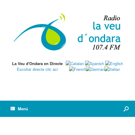
La Veu d'Ondara en Directe
Escoltar directe clic ací
Menú