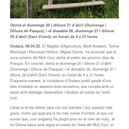
Obrirà el diumenge 20 i dilluns 21 d’abril (Diumenge i
Dilluns de Pasqua); i el dissabte 26, diumenge 27 i dilluns
28 d’abril (Sant Vicent); en horari de 9 a 21 hores
Ondara, 08.04.25.
El Regidor d’Agricultura, Medi Ambient, Terme
Municipal i Recursos Hídrics, Miguel Gomis, ha anunciat que la
zona exterior del Molí Coví obrirà al públic els pròxims dies de
Pasqua. En concret, obrirà el diumenge 20 i dilluns 21 d’abril
(Diumenge i Dilluns de Pasqua); i el dissabte 26, diumenge 27 i
dilluns 28 d’abril (Sant Vicent); en horari de 9 a 21 hores.
D’aquesta manera, la ciutadania d’Ondara podrà gaudir d’uns
dies d’esbarjo en aquesta àrea recreativa, que compta amb un
espai amb arbratge, berenadors i lavabos al costat de l’antic
molí.
L’àrea ja té els arbres (que van ser plantats l’any passat) més
grans, motiu pel qual ara hi ha més zones d’ombra; al que cal
sumar que, com enguany ha plogut prou en el mes de març, el
riu Girona baixa amb aigua al costat de l’àrea del Moli Covi, el