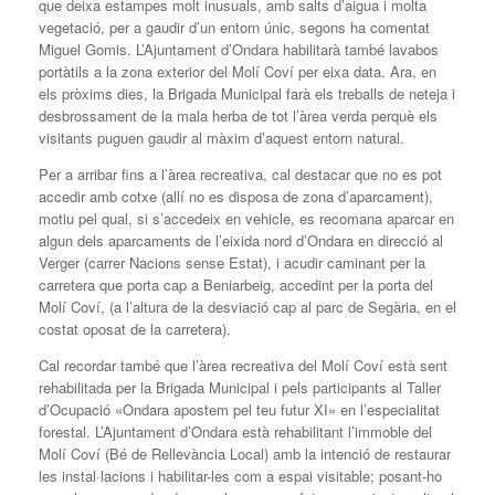
que deixa estampes molt inusuals, amb salts d’aigua i molta
vegetació, per a gaudir d’un entorn únic, segons ha comentat
Miguel Gomis. L’Ajuntament d’Ondara habilitarà també lavabos
portàtils a la zona exterior del Molí Coví per eixa data. Ara, en
els pròxims dies, la Brigada Municipal farà els treballs de neteja i
desbrossament de la mala herba de tot l’àrea verda perquè els
visitants puguen gaudir al màxim d’aquest entorn natural.
Per a arribar fins a l’àrea recreativa, cal destacar que no es pot
accedir amb cotxe (allí no es disposa de zona d’aparcament),
motiu pel qual, si s’accedeix en vehicle, es recomana aparcar en
algun dels aparcaments de l’eixida nord d’Ondara en direcció al
Verger (carrer Nacions sense Estat), i acudir caminant per la
carretera que porta cap a Beniarbeig, accedint per la porta del
Molí Coví, (a l’altura de la desviació cap al parc de Segària, en el
costat oposat de la carretera).
Cal recordar també que l’àrea recreativa del Molí Coví està sent
rehabilitada per la Brigada Municipal i pels participants al Taller
d’Ocupació «Ondara apostem pel teu futur XI» en l’especialitat
forestal. L’Ajuntament d’Ondara està rehabilitant l’immoble del
Molí Coví (Bé de Rellevància Local) amb la intenció de restaurar
les instal·lacions i habilitar-les com a espai visitable; posant-ho