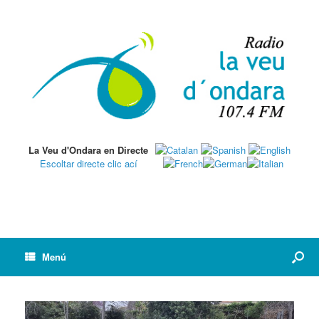
La Veu d'Ondara en Directe
Escoltar directe clic ací
Menú