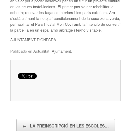
en valor per a poder desenvolupar en un futur un projecte cultural
en les seues instal·lacions. El primer pas va ser rehabilitar la
coberta; renovar les façanes interiors i les parts exteriors. Ara
s’està ultimant la neteja i condicionament de la seua zona verda,
per habilitar el Parc Fluvial Molí Coví amb la intenció de convertir
la parcel·la en un espai amb arbratge i fer-ho visitable.
AJUNTAMENT D’ONDARA
Publicado en
Actualitat
,
Ajuntament
.
Navegador de artículos
←
LA PREINSCRIPCIÓ EN LES ESCOLES…