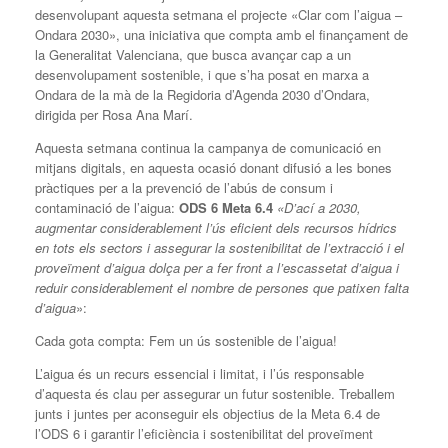
desenvolupant aquesta setmana el projecte «Clar com l’aigua –
Ondara 2030», una iniciativa que compta amb el finançament de
la Generalitat Valenciana, que busca avançar cap a un
desenvolupament sostenible, i que s’ha posat en marxa a
Ondara de la mà de la Regidoria d’Agenda 2030 d’Ondara,
dirigida per Rosa Ana Marí.
Aquesta setmana continua la campanya de comunicació en
mitjans digitals, en aquesta ocasió donant difusió a les bones
pràctiques per a la prevenció de l’abús de consum i
contaminació de l’aigua:
ODS 6 Meta 6.4
«D’ací a 2030,
augmentar considerablement l’ús eficient dels recursos hídrics
en tots els sectors i assegurar la sostenibilitat de l’extracció i el
proveïment d’aigua dolça per a fer front a l’escassetat d’aigua i
reduir considerablement el nombre de persones que patixen falta
d’aigua
»:
Cada gota compta: Fem un ús sostenible de l’aigua!
L’aigua és un recurs essencial i limitat, i l’ús responsable
d’aquesta és clau per assegurar un futur sostenible. Treballem
junts i juntes per aconseguir els objectius de la Meta 6.4 de
l’ODS 6 i garantir l’eficiència i sostenibilitat del proveïment