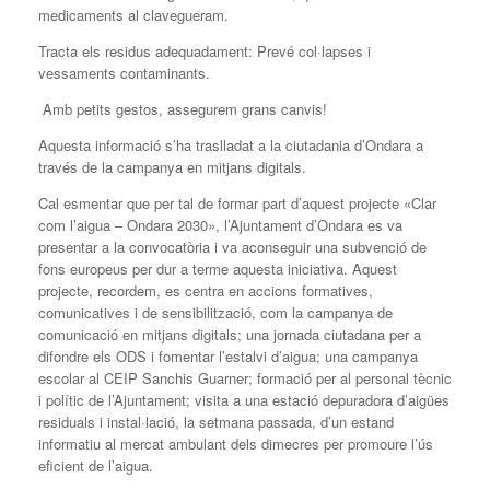
medicaments al clavegueram.
Tracta els residus adequadament: Prevé col·lapses i
vessaments contaminants.
Amb petits gestos, assegurem grans canvis!
Aquesta informació s’ha traslladat a la ciutadania d’Ondara a
través de la campanya en mitjans digitals.
Cal esmentar que per tal de formar part d’aquest projecte «Clar
com l’aigua – Ondara 2030», l’Ajuntament d’Ondara es va
presentar a la convocatòria i va aconseguir una subvenció de
fons europeus per dur a terme aquesta iniciativa. Aquest
projecte, recordem, es centra en accions formatives,
comunicatives i de sensibilització, com la campanya de
comunicació en mitjans digitals; una jornada ciutadana per a
difondre els ODS i fomentar l’estalvi d’aigua; una campanya
escolar al CEIP Sanchis Guarner; formació per al personal tècnic
i polític de l’Ajuntament; visita a una estació depuradora d’aigües
residuals i instal·lació, la setmana passada, d’un estand
informatiu al mercat ambulant dels dimecres per promoure l’ús
eficient de l’aigua.