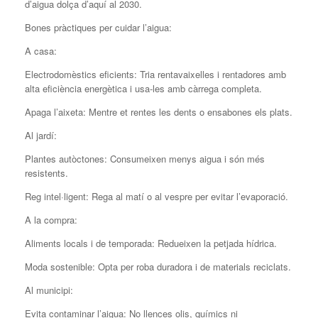
d’aigua dolça d’aquí al 2030.
Bones pràctiques per cuidar l’aigua:
A casa:
Electrodomèstics eficients: Tria rentavaixelles i rentadores amb
alta eficiència energètica i usa-les amb càrrega completa.
Apaga l’aixeta: Mentre et rentes les dents o ensabones els plats.
Al jardí:
Plantes autòctones: Consumeixen menys aigua i són més
resistents.
Reg intel·ligent: Rega al matí o al vespre per evitar l’evaporació.
A la compra:
Aliments locals i de temporada: Redueixen la petjada hídrica.
Moda sostenible: Opta per roba duradora i de materials reciclats.
Al municipi:
Evita contaminar l’aigua: No llences olis, químics ni