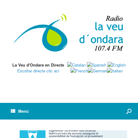
La Veu d'Ondara en Directe
Escoltar directe clic ací
Menú