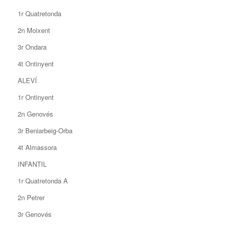
1r Quatretonda
2n Moixent
3r Ondara
4t Ontinyent
ALEVÍ
1r Ontinyent
2n Genovés
3r Beniarbeig-Orba
4t Almassora
INFANTIL
1r Quatretonda A
2n Petrer
3r Genovés