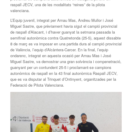
raspall JECV, una de les modalitats “reines” de la pilota
valenciana.
L’Equip juvenil, integrat per Arnau Mas, Andreu Mullor i José
Miguel Sastre, que prèviament havia sigut el campió provincial
de raspall d’Alacant, i d’haver guanyat la setmana passada la
semifinal autonòmica contra Quatretonda (25-5), aquest dissabte
8 de març es va imposar en una partida dura al campió provincial
de València, l’equip d’Alcàntera-Carcer. En la final, l’equip
ondarenc, integrat en aquesta ocasió per Arnau Mas i José
Miguel Sastre, va demostrar una gran solvència i compenetració,
guanyant per un contundent 25-5 i proclamant-se campions
autonòmics de raspall en la 43 final autonòmica Raspall JECV,
que es va disputar al Trinquet d’Ontinyent, organitzades per la
Federació de Pilota Valenciana.