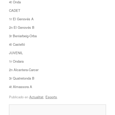
4t Onda
CADET
1r El Genovés A
2n El Genovés B
3r Beniarbeig-Orba
4t Castelló
JUVENIL
1r Ondara
2n Alcantera-Carcer
3r Quatretonda B
4t Almassora A
Publicado en
Actualitat
,
Esports
.