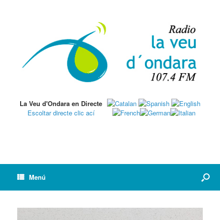
La Veu d'Ondara en Directe
Escoltar directe clic ací
Menú