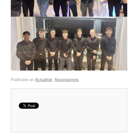
Publicado en
Actualitat
,
Associacions
.