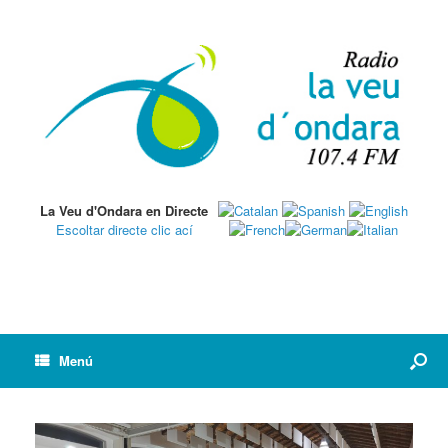
La Veu d'Ondara en Directe
Escoltar directe clic ací
Menú