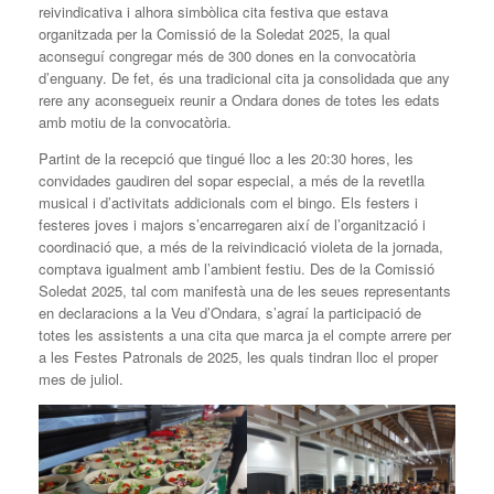
reivindicativa i alhora simbòlica cita festiva que estava
organitzada per la Comissió de la Soledat 2025, la qual
aconseguí congregar més de 300 dones en la convocatòria
d’enguany. De fet, és una tradicional cita ja consolidada que any
rere any aconsegueix reunir a Ondara dones de totes les edats
amb motiu de la convocatòria.
Partint de la recepció que tingué lloc a les 20:30 hores, les
convidades gaudiren del sopar especial, a més de la revetlla
musical i d’activitats addicionals com el bingo. Els festers i
festeres joves i majors s’encarregaren així de l’organització i
coordinació que, a més de la reivindicació violeta de la jornada,
comptava igualment amb l’ambient festiu. Des de la Comissió
Soledat 2025, tal com manifestà una de les seues representants
en declaracions a la Veu d’Ondara, s’agraí la participació de
totes les assistents a una cita que marca ja el compte arrere per
a les Festes Patronals de 2025, les quals tindran lloc el proper
mes de juliol.