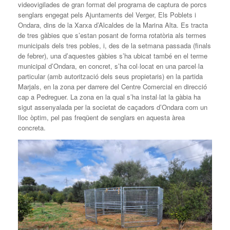
videovigilades de gran format del programa de captura de porcs
senglars engegat pels Ajuntaments del Verger, Els Poblets i
Ondara, dins de la Xarxa d’Alcaldes de la Marina Alta. Es tracta
de tres gàbies que s’estan posant de forma rotatòria als termes
municipals dels tres pobles, i, des de la setmana passada (finals
de febrer), una d’aquestes gàbies s’ha ubicat també en el terme
municipal d’Ondara, en concret, s’ha col·locat en una parcel·la
particular (amb autorització dels seus propietaris) en la partida
Marjals, en la zona per darrere del Centre Comercial en direcció
cap a Pedreguer. La zona en la qual s’ha instal·lat la gàbia ha
sigut assenyalada per la societat de caçadors d’Ondara com un
lloc òptim, pel pas freqüent de senglars en aquesta àrea
concreta.