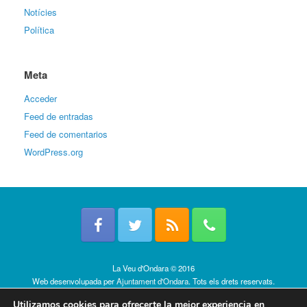
Notícies
Política
Meta
Acceder
Feed de entradas
Feed de comentarios
WordPress.org
La Veu d'Ondara © 2016
Web desenvolupada per
Ajuntament d'Ondara
. Tots els drets reservats.
Política de cookies
Utilizamos cookies para ofrecerte la mejor experiencia en