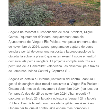
Segons ha recordat el responsable de Medi Ambient, Miguel
Gomis, l’Ajuntament d’Ondara, conjuntament amb els
Ajuntaments del Verger i Els Poblets, van posar en marxa, des
de novembre de 2024, aquest programa de captura de porcs
senglars per tal de donar una resposta a la preocupació de la
ciutadania sobre la pressió que estan exercint sobre el territori
comarcal els porcs senglars. El projecte compta amb tots els
permisos de la Generalitat Valenciana i es desenvolupa a través
de l’empresa Ibérica Control y Capturas SL.
Segons es detalla a l’Informe justificatiu del control, captura i
gestió de senglars dels treballs realitzats al Verger, Els Poblets i
Ondara dels mesos de novembre i desembre 2024 (realitzat per
l’empresa), des del 25 de novembre 2024 s’han produït 47
captures en total; 26 a la gàbia ubicada al Verger i 21 a la dels
Poblets. Des de la setmana passada la gàbia també està en
Ondara per tal que el control siga encara més homogeni i