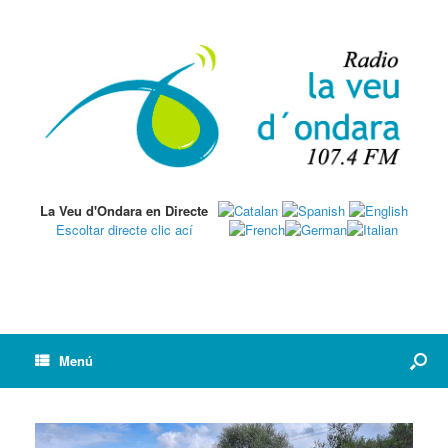
La Veu d'Ondara en Directe
Escoltar directe clic ací
Menú