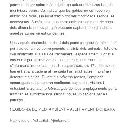
permeta actuar sobre més zones, en actuar sobre tres termes
municipals veïns. Cal indicar que les gàbies no es troben en
ubicacions fixes, i la localització pot ser modificada segons les
necessitats. A més, s’ha contactat amb les societats de caça
dels diferents pobles perquè efectuen captures coordinades a
aquelles zones on estiga permès.
Una vegada capturats, el destí dels porcs senglars és alimentari;
per això es fan les corresponents anàlisis dels animals. Tots ells
són analitzats a la sala de tractament i especejament. Donat el
cas que algun animal donara positiu en alguna malaltia,
s’informaria immediatament. En aquest cas, els 47 animals que
han entrat a la cadena alimentària han sigut aptes, i no s’han
detectat malalties. Durant els pròxims mesos, l’empresa
encarregada del programa continuarà capturant, visitant i
estudiant la zona amb
fototrampeo
de nous emplaçaments per a
tramitar les autoritzacions i trobar noves ubicacions per als
paranys.
REGIDORIA DE MEDI AMBIENT – AJUNTAMENT D’ONDARA
Publicado en
Actualitat
,
Ajuntament
.