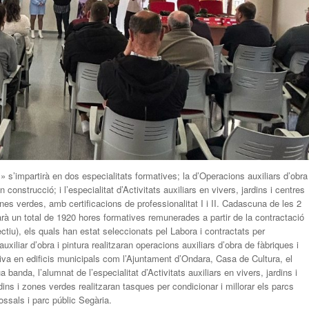
 s’impartirà en dos especialitats formatives; la d’Operacions auxiliars d’obra
 construcció; i l’especialitat d’Activitats auxiliars en vivers, jardins i centres
zones verdes, amb certificacions de professionalitat I i II. Cadascuna de les 2
rà un total de 1920 hores formatives remunerades a partir de la contractació
ectiu), els quals han estat seleccionats pel Labora i contractats per
uxiliar d’obra i pintura realitzaran operacions auxiliars d’obra de fàbriques i
iva en edificis municipals com l’Ajuntament d’Ondara, Casa de Cultura, el
a banda, l’alumnat de l’especialitat d’Activitats auxiliars en vivers, jardins i
rdins i zones verdes realitzaran tasques per condicionar i millorar els parcs
ossals i parc públic Segària.