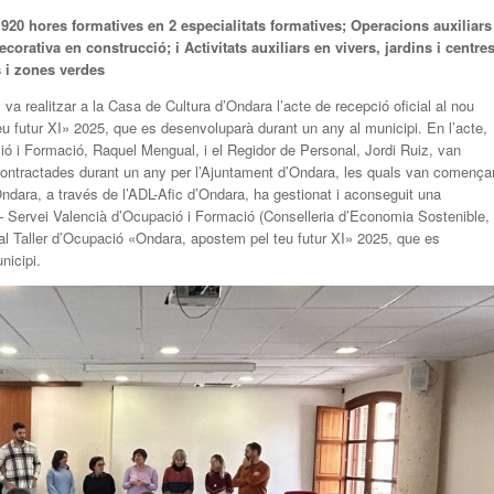
1920 hores formatives en 2 especialitats formatives; Operacions auxiliars
corativa en construcció; i Activitats auxiliars en vivers, jardins i centre
s i zones verdes
va realitzar a la Casa de Cultura d’Ondara l’acte de recepció oficial al nou
u futur XI» 2025, que es desenvoluparà durant un any al municipi. En l’acte,
ió i Formació, Raquel Mengual, i el Regidor de Personal, Jordi Ruiz, van
contractades durant un any per l’Ajuntament d’Ondara, les quals van comença
ndara, a través de l’ADL-Afic d’Ondara, ha gestionat i aconseguit una
 Servei Valencià d’Ocupació i Formació (Conselleria d’Economia Sostenible,
 al Taller d’Ocupació «Ondara, apostem pel teu futur XI» 2025, que es
nicipi.