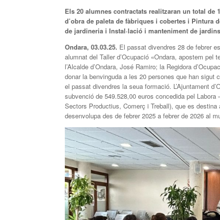
Els 20 alumnes contractats realitzaran un total de 
d’obra de paleta de fàbriques i cobertes i Pintura de
de jardineria i Instal·lació i manteniment de jardin
Ondara, 03.03.25.
El passat divendres 28 de febrer es 
alumnat del Taller d’Ocupació «Ondara, apostem pel te
l’Alcalde d’Ondara, José Ramiro; la Regidora d’Ocupac
donar la benvinguda a les 20 persones que han sigut 
el passat divendres la seua formació. L’Ajuntament d’O
subvenció de 549.528,00 euros concedida pel Labora –
Sectors Productius, Comerç i Treball), que es destina
desenvolupa des de febrer 2025 a febrer de 2026 al mu