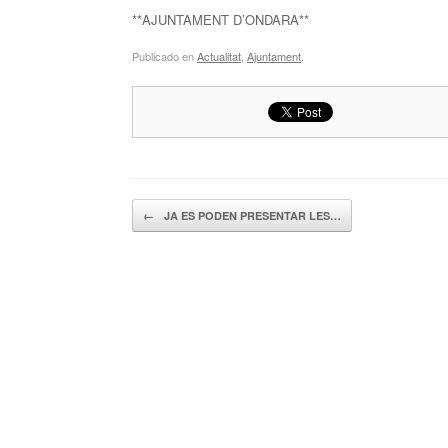
**AJUNTAMENT D’ONDARA**
Publicado en
Actualitat
,
Ajuntament
.
Navegador de artículos
←
JA ES PODEN PRESENTAR LES…