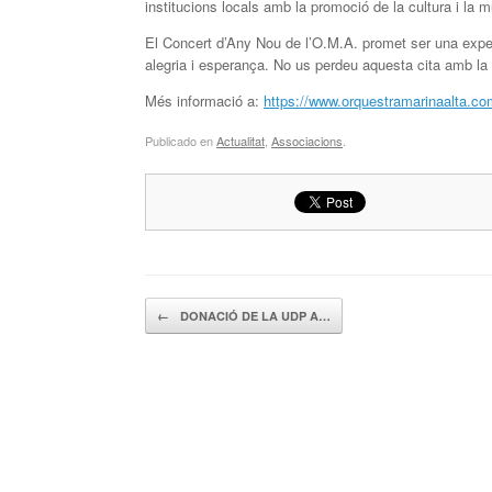
institucions locals amb la promoció de la cultura i la m
El Concert d’Any Nou de l’O.M.A. promet ser una exper
alegria i esperança. No us perdeu aquesta cita amb la
Més informació a:
https://www.orquestramarinaalta.co
Publicado en
Actualitat
,
Associacions
.
Navegador de artículos
←
DONACIÓ DE LA UDP A…