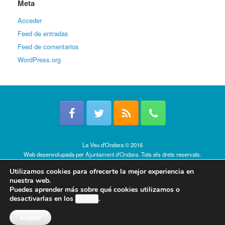
Meta
Acceder
Feed de entradas
Feed de comentarios
WordPress.org
La Veu d'Ondara © 2016
Web desenvolupada per
Ajuntament d'Ondara
. Tots els drets reservats.
Política de cookies
Utilizamos cookies para ofrecerte la mejor experiencia en
nuestra web.
Puedes aprender más sobre qué cookies utilizamos o
desactivarlas en los
ajustes
.
Aceptar