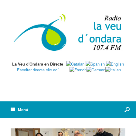
La Veu d'Ondara en Directe
Escoltar directe clic ací
Menú