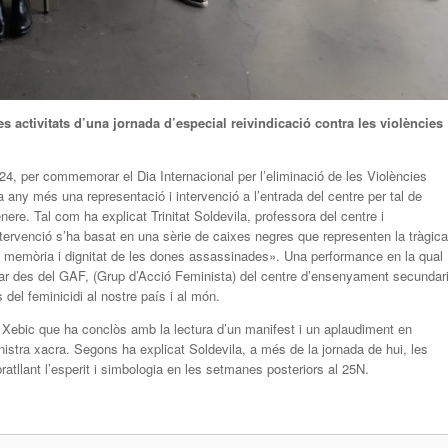
 activitats d’una jornada d’especial reivindicació contra les violències
4, per commemorar el Dia Internacional per l’eliminació de les Violències
 any més una representació i intervenció a l’entrada del centre per tal de
gènere. Tal com ha explicat Trinitat Soldevila, professora del centre i
ntervenció s’ha basat en una sèrie de caixes negres que representen la tràgica
la memòria i dignitat de les dones assassinades». Una performance en la qual
itzar des del GAF, (Grup d’Acció Feminista) del centre d’ensenyament secundar
 del feminicidi al nostre país i al món.
S Xebic que ha conclòs amb la lectura d’un manifest i un aplaudiment en
stra xacra. Segons ha explicat Soldevila, a més de la jornada de hui, les
atllant l’esperit i simbologia en les setmanes posteriors al 25N.