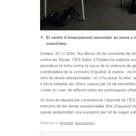
El centre d’ensenyament secundari se suma a les
masclistes
Ondara, 25.11.2024. Hui dilluns 25 de novembre de 202
contra les Dones, l’IES Xebic d’Ondara ha realitzat una
reivindicar la lluita contra la xacra de la violència de 
coordinadora de la comissió d’Igualtat al mateix, «la i
xifra de dones assassinades i on s’ha posat la roba, 
s’havia treballat els últims mesos per tal de sensibil
i crear un marc de reflexió sobre les preocupants xifres
Un acte de repulsa per conscienciar l’alumnat de l’IE
memòria de les dones assassinades dins d’aquesta sini
caixes esdevindran una exposició per tal de seguir subr
Publicado en
Actualitat
,
Associacions
.