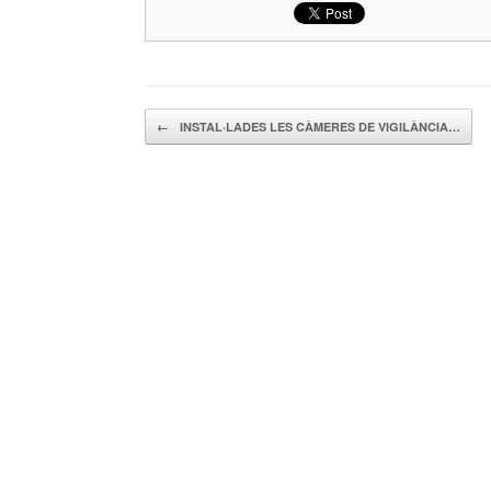
Navegador de artículos
←
INSTAL·LADES LES CÀMERES DE VIGILÀNCIA…