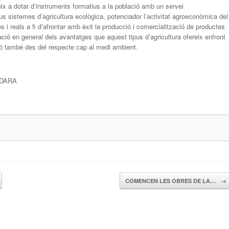
ix a dotar d’instruments formatius a la població amb un servei
s sistemes d’agricultura ecològica, potenciador l’activitat agroeconòmica del
ves i reals a fi d’afrontar amb èxit la producció i comercialització de productes
ació en general dels avantatges que aquest tipus d’agricultura ofereix enfront
inó també des del respecte cap al medi ambient.
NDARA
COMENCEN LES OBRES DE LA…
→