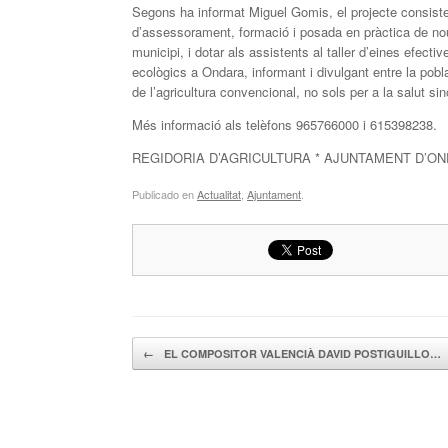
Segons ha informat Miguel Gomis, el projecte consiste
d’assessorament, formació i posada en pràctica de nou
municipi, i dotar als assistents al taller d’eines efecti
ecològics a Ondara, informant i divulgant entre la pobl
de l’agricultura convencional, no sols per a la salut s
Més informació als telèfons 965766000 i 615398238.
REGIDORIA D’AGRICULTURA * AJUNTAMENT D’O
Publicado en
Actualitat
,
Ajuntament
.
Navegador de artículos
←
EL COMPOSITOR VALENCIÀ DAVID POSTIGUILLO…