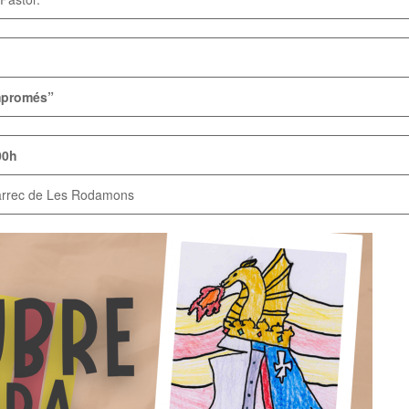
mpromés”
00h
 càrrec de Les Rodamons