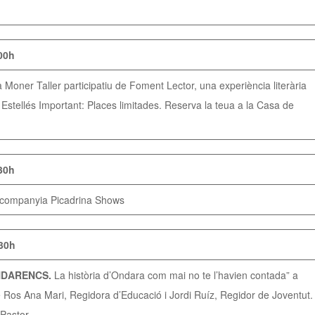
00h
 Moner Taller participatiu de Foment Lector, una experiència literària
Estellés Important: Places limitades. Reserva la teua a la Casa de
30h
a companyia Picadrina Shows
:30h
NDARENCS.
La història d’Ondara com mai no te l’havien contada” a
cte Ros Ana Mari, Regidora d’Educació i Jordi Ruíz, Regidor de Joventut.
Pastor.