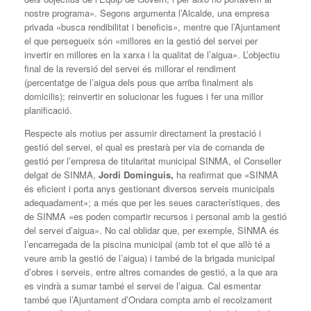
nostre programa». Segons argumenta l’Alcalde, una empresa
privada «busca rendibilitat i beneficis», mentre que l’Ajuntament
el que persegueix són «millores en la gestió del servei per
invertir en millores en la xarxa i la qualitat de l’aigua». L’objectiu
final de la reversió del servei és millorar el rendiment
(percentatge de l’aigua dels pous que arriba finalment als
domicilis); reinvertir en solucionar les fugues i fer una millor
planificació.
Respecte als motius per assumir directament la prestació i
gestió del servei, el qual es prestarà per via de comanda de
gestió per l’empresa de titularitat municipal SINMA, el Conseller
delgat de SINMA,
Jordi Dominguis,
ha reafirmat que «SINMA
és eficient i porta anys gestionant diversos serveis municipals
adequadament»; a més que per les seues característiques, des
de SINMA «es poden compartir recursos i personal amb la gestió
del servei d’aigua». No cal oblidar que, per exemple, SINMA és
l’encarregada de la piscina municipal (amb tot el que allò té a
veure amb la gestió de l’aigua) i també de la brigada municipal
d’obres i serveis, entre altres comandes de gestió, a la que ara
es vindrà a sumar també el servei de l’aigua. Cal esmentar
també que l’Ajuntament d’Ondara compta amb el recolzament