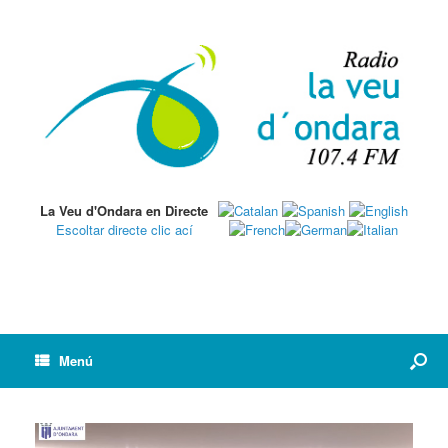
La Veu d'Ondara en Directe
Escoltar directe clic ací
Menú