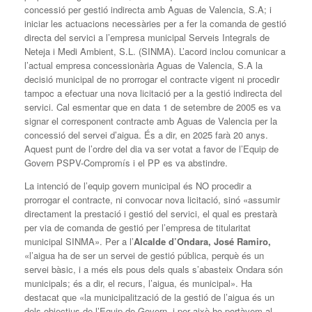
concessió per gestió indirecta amb Aguas de Valencia, S.A; i
iniciar les actuacions necessàries per a fer la comanda de gestió
directa del servici a l’empresa municipal Serveis Integrals de
Neteja i Medi Ambient, S.L. (SINMA). L’acord inclou comunicar a
l’actual empresa concessionària Aguas de Valencia, S.A la
decisió municipal de no prorrogar el contracte vigent ni procedir
tampoc a efectuar una nova licitació per a la gestió indirecta del
servici. Cal esmentar que en data 1 de setembre de 2005 es va
signar el corresponent contracte amb Aguas de Valencia per la
concessió del servei d’aigua. És a dir, en 2025 farà 20 anys.
Aquest punt de l’ordre del dia va ser votat a favor de l’Equip de
Govern PSPV-Compromís i el PP es va abstindre.
La intenció de l’equip govern municipal és NO procedir a
prorrogar el contracte, ni convocar nova licitació, sinó «assumir
directament la prestació i gestió del servici, el qual es prestarà
per via de comanda de gestió per l’empresa de titularitat
municipal SINMA». Per a l’
Alcalde d’Ondara, José Ramiro,
«l’aigua ha de ser un servei de gestió pública, perquè és un
servei bàsic, i a més els pous dels quals s’abasteix Ondara són
municipals; és a dir, el recurs, l’aigua, és municipal». Ha
destacat que «la municipalització de la gestió de l’aigua és un
dels objectius de l’Equip de Govern, i per això ho portàvem al