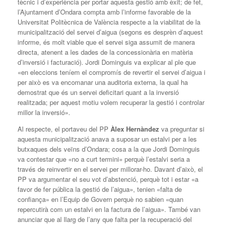
tècnic i d’experiència per portar aquesta gestió amb èxit; de fet,
l’Ajuntament d’Ondara compta amb l’informe favorable de la
Universitat Politècnica de València respecte a la viabilitat de la
municipalització del servei d’aigua (segons es desprèn d’aquest
informe, és molt viable que el servei siga assumit de manera
directa, atenent a les dades de la concessionària en matèria
d’inversió i facturació). Jordi Dominguis va explicar al ple que
«en eleccions teníem el compromís de revertir el servei d’aigua i
per això es va encomanar una auditoria externa, la qual ha
demostrat que és un servei deficitari quant a la inversió
realitzada; per aquest motiu volem recuperar la gestió i controlar
millor la inversió».
Al respecte, el portaveu del PP
Àlex Hernàndez
va preguntar si
aquesta municipalització anava a suposar un estalvi per a les
butxaques dels veïns d’Ondara; cosa a la que Jordi Dominguis
va contestar que «no a curt termini» perquè l’estalvi seria a
través de reinvertir en el servei per millorar-ho. Davant d’això, el
PP va argumentar el seu vot d’abstenció, perquè tot i estar «a
favor de fer pública la gestió de l’aigua», tenien «falta de
confiança» en l’Equip de Govern perquè no sabien «quan
repercutirà com un estalvi en la factura de l’aigua». També van
anunciar que al llarg de l’any que falta per la recuperació del