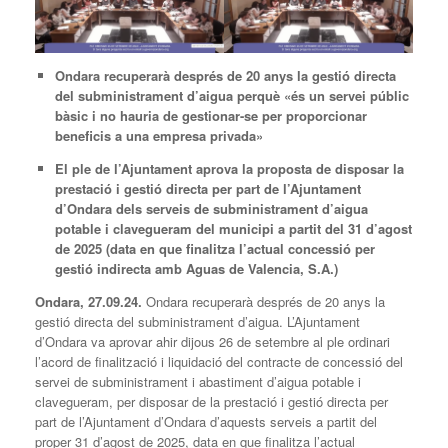
Ondara recuperarà després de 20 anys la gestió directa
del subministrament d’aigua perquè «és un servei públic
bàsic i no hauria de gestionar-se per proporcionar
beneficis a una empresa privada»
El ple de l’Ajuntament aprova la proposta de disposar la
prestació i gestió directa per part de l’Ajuntament
d’Ondara dels serveis de subministrament d’aigua
potable i clavegueram del municipi a partit del 31 d’agost
de 2025 (data en que finalitza l’actual concessió per
gestió indirecta amb Aguas de Valencia, S.A.)
Ondara, 27.09.24.
Ondara recuperarà després de 20 anys la
gestió directa del subministrament d’aigua. L’Ajuntament
d’Ondara va aprovar ahir dijous 26 de setembre al ple ordinari
l’acord de finalització i liquidació del contracte de concessió del
servei de subministrament i abastiment d’aigua potable i
clavegueram, per disposar de la prestació i gestió directa per
part de l’Ajuntament d’Ondara d’aquests serveis a partit del
proper 31 d’agost de 2025, data en que finalitza l’actual