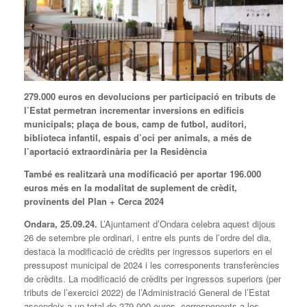
279.000 euros en devolucions per participació en tributs de
l’Estat permetran incrementar inversions en edificis
municipals; plaça de bous, camp de futbol, auditori,
biblioteca infantil, espais d’oci per animals, a més de
l’aportació extraordinària per la Residència
També es realitzarà una modificació per aportar 196.000
euros més en la modalitat de suplement de crèdit,
provinents del Plan + Cerca 2024
Ondara, 2
5
.09.24.
L’Ajuntament d’Ondara celebra aquest dijous
26 de setembre ple ordinari, i entre els punts de l’ordre del dia,
destaca la modificació de crèdits per ingressos superiors en el
pressupost municipal de 2024 i les corresponents transferències
de crèdits. La modificació de crèdits per ingressos superiors (per
tributs de l’exercici 2022) de l’Administració General de l’Estat
ascendeix a un total de 279.000 euros, corresponents a les