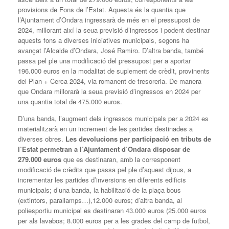
provisions de Fons de l’Estat. Aquesta és la quantia que
l’Ajuntament d’Ondara ingressarà de més en el pressupost de
2024, millorant així la seua previsió d’ingressos i podent destinar
aquests fons a diverses iniciatives municipals, segons ha
avançat l’Alcalde d’Ondara, José Ramiro. D’altra banda, també
passa pel ple una modificació del pressupost per a aportar
196.000 euros en la modalitat de suplement de crèdit, provinents
del Plan + Cerca 2024, via romanent de tresoreria. De manera
que Ondara millorarà la seua previsió d’ingressos en 2024 per
una quantia total de 475.000 euros.
D’una banda, l’augment dels ingressos municipals per a 2024 es
materialitzarà en un increment de les partides destinades a
diverses obres.
Les devolucions per participació en tributs de
l’Estat permetran a l’Ajuntament d’Ondara disposar de
279.000 euros
que es destinaran, amb la corresponent
modificació de crèdits que passa pel ple d’aquest dijous, a
incrementar les partides d’inversions en diferents edificis
municipals; d’una banda, la habilitació de la plaça bous
(extintors, parallamps…),12.000 euros; d’altra banda, al
poliesportiu municipal es destinaran 43.000 euros (25.000 euros
per als lavabos; 8.000 euros per a les grades del camp de futbol,