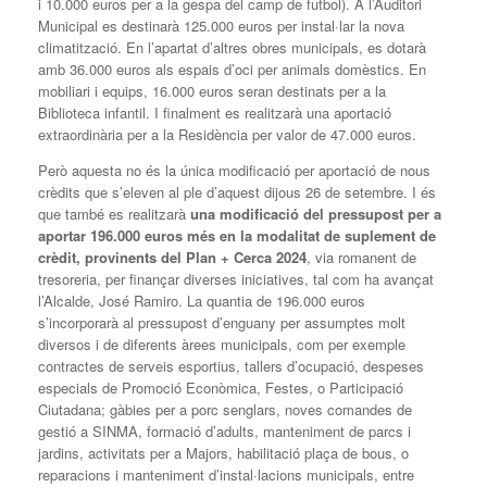
i 10.000 euros per a la gespa del camp de futbol). A l’Auditori
Municipal es destinarà 125.000 euros per instal·lar la nova
climatització. En l’apartat d’altres obres municipals, es dotarà
amb 36.000 euros als espais d’oci per animals domèstics. En
mobiliari i equips, 16.000 euros seran destinats per a la
Biblioteca infantil. I finalment es realitzarà una aportació
extraordinària per a la Residència per valor de 47.000 euros.
Però aquesta no és la única modificació per aportació de nous
crèdits que s’eleven al ple d’aquest dijous 26 de setembre. I és
que també es realitzarà
una modificació del pressupost per a
aportar 196.000 euros més en la modalitat de suplement de
crèdit, provinents del Plan + Cerca 2024
, via romanent de
tresoreria, per finançar diverses iniciatives, tal com ha avançat
l’Alcalde, José Ramiro. La quantia de 196.000 euros
s’incorporarà al pressupost d’enguany per assumptes molt
diversos i de diferents àrees municipals, com per exemple
contractes de serveis esportius, tallers d’ocupació, despeses
especials de Promoció Econòmica, Festes, o Participació
Ciutadana; gàbies per a porc senglars, noves comandes de
gestió a SINMA, formació d’adults, manteniment de parcs i
jardins, activitats per a Majors, habilitació plaça de bous, o
reparacions i manteniment d’instal·lacions municipals, entre