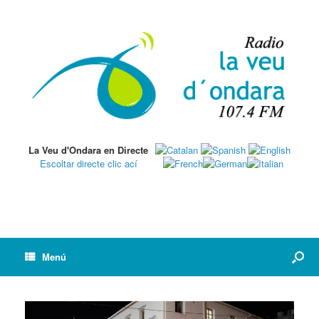
La Veu d'Ondara en Directe
Escoltar directe clic ací
Menú