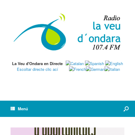
La Veu d'Ondara en Directe
Escoltar directe clic ací
Menú