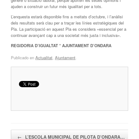
gènere o situació laboral, perquè aporten les seues opinions i
ajuden a construir un futur més igualitari per a tots.
L’enquesta estarà disponible fins a meitats d’octubre, i l’anàlisi
dels resultats serà clau per a traçar les línies estratègiques del
Pla. La participació en aquest Pla es considera «essencial per a
continuar avançant cap a una societat més justa i inclusiva».
REGIDORIA D’IGUALTAT * AJUNTAMENT D’ONDARA
Publicado en
Actualitat
,
Ajuntament
.
Navegador de artículos
←
L’ESCOLA MUNICIPAL DE PILOTA D’ONDARA…