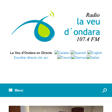
La Veu d'Ondara en Directe
Escoltar directe clic ací
Menú