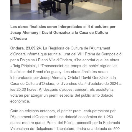
Les obres finalistes seran interpretades el 4 d’octubre per
Josep Alemany i David Gonzàlez a la Casa de Cultura
d’Ondara
Ondara, 2
3
.09.2
4
.
La Regidoria de Cultura de l’Ajuntament
d’Ondara informa que reunit el jurat del VIII Premi de Composició
per a Dolçaina i Piano Vila d’Ondara, s’ha acordat que les obres
«Roig Piripipip”, i “Transcendint els temps del poble” siguen les
finalistes del Premi d’enguany. Les obres finalistes seran
interpretades per Josep Alemany Ortolà i David Gonzàlez a la
Casa de Cultura d’Ondara, el divendres dia 4 d’octubre de 2024 a
les 20:30 hores. Al descans d’aquest concert, els assistents
votaran per atorgar un premi especial del públic amb dotació
econòmica.
Com en edicions anteriors, el primer premi està patrocinat per
l’Ajuntament d’Ondara amb una dotació econòmica de 1.250
euros; mentre que el Premi del Públic, concedit per la Federació
Valenciana de Dolçainers i Tabaleters, tindrà una dotació de 500