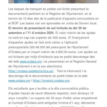
Les beques de transport es podran sol·licitar presentant la
documentació pertinent en el Registre de l’Ajuntament, en el
termini de 15 dies des de la publicació d’aquesta convocatòria en
el BOP. Les bases van ser aprovades en Junta de Govern local.
El termini de presentació de sol·licituds és del 20 de
setembre a l’11 d’octubre 2024
. El valor màxim de les ajudes
no serà en cap cas superior als 500 euros. El finançament
d’aquestes ajudes es farà amb càrrec a l’aplicació
pressupostària 326.48.000 del pressupost de l’Ajuntament
d’Ondara per un import màxim de 4.800,00 euros. Les ajudes se
sol·licitaran per mitjà d’instància que es podrà descarregar des
del web
www.ondara.org
i es presentaran en el Registre General
de l’Ajuntament o en la seu electrònica
https://ondara.sedelectronica.es/
. Tota la informació i la
descàrrega de la documentació es podrà trobar en la web
www.ondara.org
i
https://joventut.ondara.org/
.
Els estudiants que s’acullen a la dita convocatòria pública
d’ajudes hauran de reunir diferents requisits: tenir almenys 16
anys complits i no superar els 30 anys d’edat; estar empadronat
al municipi d’Ondara amb antiguitat mínima d’1 any; demostrar