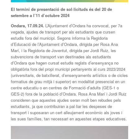
El termini de presentació de sol·licituds és del 20 de
setembre a l’11 d’octubre 2024
Ondara, 1
7
.09.24.
L’Ajuntament d’Ondara ha convocat, per 7a
vegada, ajudes de transport per als estudiants que cursen
estudis fora del municipi. Segons informa la Regidoria
d’Educació de l’Ajuntament d’Ondara, dirigida per Rosa Ana
Marí, i la Regidoria de Joventut, dirigida per Jordi Ruiz, les
subvencions de transport van destinades als estudiants
d’Ondara que hagen cursat estudis reglats d’ensenyança no
obligatòria fora del propi municipi pertanyents al curs 2023/2024
(universitaris, de batxillerat, d’ensenyaments artístics o de cicles
formatius de grau mitjà i superior) en modalitat presencial en un
centre educatiu o en centres de Formació d’adults (GES-1 o
GES-2) fora de la població d’Ondara. Rosa Ana Marí i Jordi Ruiz
consideren que aquestes ajudes seran molt ben rebudes pels
estudiants, ja que contribuiran a pal·liar les despeses de
transport i suposaran un cert alleujament econòmic als joves i
les sues famílies, tan necessari en aquestes etapes educatives.