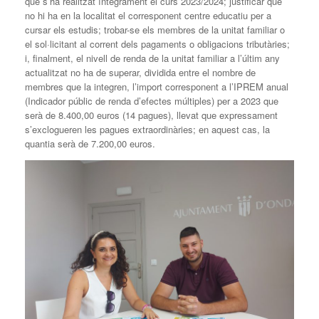
que s’ha realitzat íntegrament el curs 2023/2024; justificar que
no hi ha en la localitat el corresponent centre educatiu per a
cursar els estudis; trobar-se els membres de la unitat familiar o
el sol·licitant al corrent dels pagaments o obligacions tributàries;
i, finalment, el nivell de renda de la unitat familiar a l’últim any
actualitzat no ha de superar, dividida entre el nombre de
membres que la integren, l’import corresponent a l’IPREM anual
(Indicador públic de renda d’efectes múltiples) per a 2023 que
serà de 8.400,00 euros (14 pagues), llevat que expressament
s’exclogueren les pagues extraordinàries; en aquest cas, la
quantia serà de 7.200,00 euros.