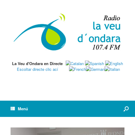
La Veu d'Ondara en Directe
Escoltar directe clic ací
Menú