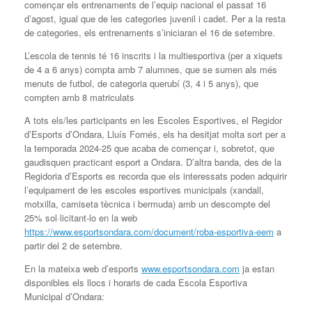
començar els entrenaments de l’equip nacional el passat 16
d’agost, igual que de les categories juvenil i cadet. Per a la resta
de categories, els entrenaments s’iniciaran el 16 de setembre.
L’escola de tennis té 16 inscrits i la multiesportiva (per a xiquets
de 4 a 6 anys) compta amb 7 alumnes, que se sumen als més
menuts de futbol, de categoria querubí (3, 4 i 5 anys), que
compten amb 8 matriculats
A tots els/les participants en les Escoles Esportives, el Regidor
d’Esports d’Ondara, Lluís Fornés, els ha desitjat molta sort per a
la temporada 2024-25 que acaba de començar i, sobretot, que
gaudisquen practicant esport a Ondara. D’altra banda, des de la
Regidoria d’Esports es recorda que els interessats poden adquirir
l’equipament de les escoles esportives municipals (xandall,
motxilla, camiseta tècnica i bermuda) amb un descompte del
25% sol·licitant-lo en la web
https://www.esportsondara.com/document/roba-esportiva-eem
a
partir del 2 de setembre.
En la mateixa web d’esports
www.esportsondara.com
ja estan
disponibles els llocs i horaris de cada Escola Esportiva
Municipal d’Ondara: