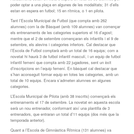
poder optar a una plaça en algunes de les modalitats; 31 d’ells
estan en espera en futbol; 15 en rítmica, o 1 en pilota.
Tant l’Escola Municipal de Futbol (que compta amb 262
alumnes) com la de Bàsquet (amb 109 alumnes) van començar
els entrenaments de les categories superiors el 16 d’agost;
mentre que el 2 de setembre començaran els infantils i el 9 de
setembre, els alevins i categories inferiors. Cal destacar que
l’Escola de Futbol comptarà amb un total de 16 equips; com a
novetat hi haurà 3 de futbol infantil masculí, i un equip de futbol
infantil femení que compta amb 22 jugadores, sent un èxit
d’inscripcions en l’equip femení. En bàsquet cal destacar que
s’han aconseguit formar equip en totes les categories, amb un
total de 10 equips. Encara s’admeten alumnes en algunes
categories.
L’Escola Municipal de Pilota (amb 38 inscrits) començarà els
entrenaments el 17 de setembre. La novetat en aquesta escola
serà un nou entrenador, conformant així una plantilla de 3
entrenadors, que entraran un total d’11 equips (dos més que la
temporada anterior).
Quant a l’Escola de Gimnàstica Rítmica (131 alumnes) va