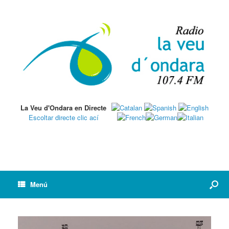
La Veu d'Ondara en Directe
Escoltar directe clic ací
Menú