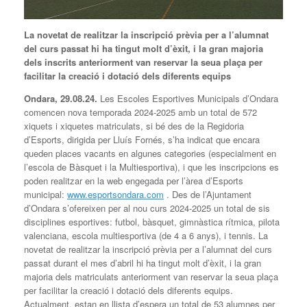
La novetat de realitzar la inscripció prèvia per a l’alumnat
del curs passat hi ha tingut molt d’èxit, i la gran majoria
dels inscrits anteriorment van reservar la seua plaça per
facilitar la creació i dotació dels diferents equips
Ondara,
29
.0
8
.2
4
.
Les Escoles Esportives Municipals d’Ondara
comencen nova temporada 2024-2025 amb un total de 572
xiquets i xiquetes matriculats, si bé des de la Regidoria
d’Esports, dirigida per Lluís Fornés, s’ha indicat que encara
queden places vacants en algunes categories (especialment en
l’escola de Bàsquet i la Multiesportiva), i que les inscripcions es
poden realitzar en la web engegada per l’àrea d’Esports
municipal:
www.esportsondara.com
. Des de l’Ajuntament
d’Ondara s’ofereixen per al nou curs 2024-2025 un total de sis
disciplines esportives: futbol, bàsquet, gimnàstica rítmica, pilota
valenciana, escola multiesportiva (de 4 a 6 anys), i tennis. La
novetat de realitzar la inscripció prèvia per a l’alumnat del curs
passat durant el mes d’abril hi ha tingut molt d’èxit, i la gran
majoria dels matriculats anteriorment van reservar la seua plaça
per facilitar la creació i dotació dels diferents equips.
Actualment, estan en llista d’espera un total de 53 alumnes per