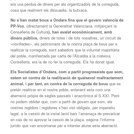
era una pèrdua de diners per als organitzadors de la correguda,
cosa que realment els dissuadia, la butxaca.
No s’han matat bous a Ondara fins que el govern valencià de
PP-Vox
, (directament la Generalitat Valenciana, mitjançant la
Conselleria de Cultura
), han avalat econòmicament, amb
diners públics,
diners de totes i de tots nosaltres, un circuit de
«novillades», els peticionaris de la nostra plaça de bous per a
realitzar la correguda, sent sabedors que la voluntat majoritària
del poble, manifestada per carta de l’Alcaldia a la mateixa
Conselleria, era la de no fer la correguda. Els ha donat igual.
Els Socialistes d’Ondara, com a partit progressista que som,
estem en contra de la realització de qualsevol maltractament
animal, i per tant, en contra de la correguda de bous
que es
pretén realitzar en el nostre poble, entenent esta com una
aberració pròpia de segles passats i anacrònica al S.XXI. Però
no podem oblidar que, com a partit de govern que som, els
nostres regidors i regidores s’han vist obligats, per imperatiu
legal, a la cessió de la instal·lació baix l’amenaça de prevaricar
en cas de no aprovar la cessió de la plaça, segons l’informe
jurídic que van encomanar per a intentar aturar esta aberració.