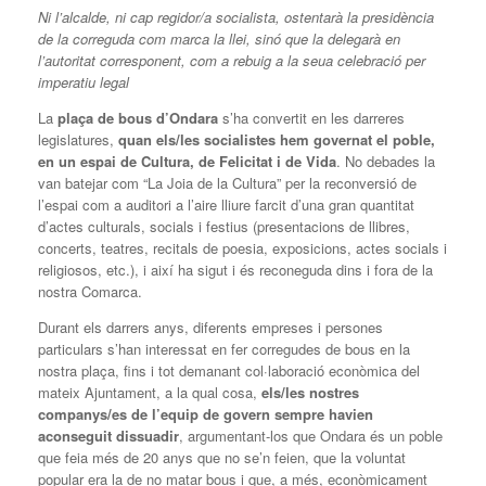
Ni l’alcalde, ni cap regidor/a socialista, ostentarà la presidència
de la correguda com marca la llei, sinó que la delegarà en
l’autoritat corresponent, com a rebuig a la seua celebració per
imperatiu legal
La
plaça de bous d’Ondara
s’ha convertit en les darreres
legislatures,
quan els/les socialistes hem governat el poble,
en un espai de Cultura, de Felicitat i de Vida
. No debades la
van batejar com “La Joia de la Cultura” per la reconversió de
l’espai com a auditori a l’aire lliure farcit d’una gran quantitat
d’actes culturals, socials i festius (presentacions de llibres,
concerts, teatres, recitals de poesia, exposicions, actes socials i
religiosos, etc.), i així ha sigut i és reconeguda dins i fora de la
nostra Comarca.
Durant els darrers anys, diferents empreses i persones
particulars s’han interessat en fer corregudes de bous en la
nostra plaça, fins i tot demanant col·laboració econòmica del
mateix Ajuntament, a la qual cosa,
els/les nostres
companys/es de l’equip de govern sempre havien
aconseguit dissuadir
, argumentant-los que Ondara és un poble
que feia més de 20 anys que no se’n feien, que la voluntat
popular era la de no matar bous i que, a més, econòmicament