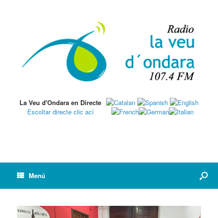
La Veu d'Ondara en Directe
Escoltar directe clic ací
Menú