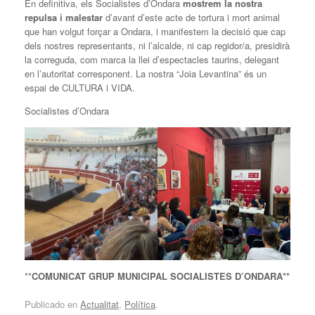
En definitiva, els Socialistes d’Ondara
mostrem la nostra
repulsa i malestar
d’avant d’este acte de tortura i mort animal
que han volgut forçar a Ondara, i manifestem la decisió que cap
dels nostres representants, ni l’alcalde, ni cap regidor/a, presidirà
la correguda, com marca la llei d’espectacles taurins, delegant
en l’autoritat corresponent. La nostra “Joia Levantina” és un
espai de CULTURA i VIDA.
Socialistes d’Ondara
**
COMUNICAT
GRUP MUNICIPAL SOCIALISTES D’ONDARA**
Publicado en
Actualitat
,
Política
.