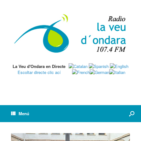
La Veu d'Ondara en Directe
Escoltar directe clic ací
Menú