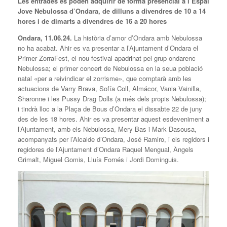
Les entrades es poden adquirir de forma presencial a l’Espai
Jove Nebulossa d’Ondara, de dilluns a divendres de 10 a 14
hores i de dimarts a divendres de 16 a 20 hores
Ondara, 11.06.24.
La història d’amor d’Ondara amb Nebulossa
no ha acabat. Ahir es va presentar a l’Ajuntament d’Ondara el
Primer ZorraFest, el nou festival apadrinat pel grup ondarenc
Nebulossa; el primer concert de Nebulossa en la seua població
natal «per a reivindicar el zorrisme», que comptarà amb les
actuacions de Varry Brava, Sofía Coll, Almácor, Vania Vainilla,
Sharonne i les Pussy Drag Dolls (a més dels propis Nebulossa);
i tindrà lloc a la Plaça de Bous d’Ondara el dissabte 22 de juny
des de les 18 hores. Ahir es va presentar aquest esdeveniment a
l’Ajuntament, amb els Nebulossa, Mery Bas i Mark Dasousa,
acompanyats per l’Alcalde d’Ondara, José Ramiro, i els regidors i
regidores de l’Ajuntament d’Ondara Raquel Mengual, Àngels
Grimalt, Miguel Gomis, Lluís Fornés i Jordi Dominguis.