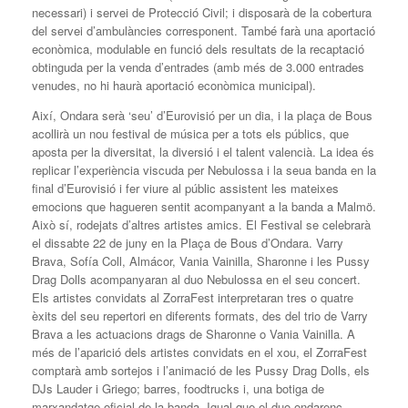
necessari) i servei de Protecció Civil; i disposarà de la cobertura
del servei d’ambulàncies corresponent. També farà una aportació
econòmica, modulable en funció dels resultats de la recaptació
obtinguda per la venda d’entrades (amb més de 3.000 entrades
venudes, no hi haurà aportació econòmica municipal).
Així, Ondara serà ‘seu’ d’Eurovisió per un dia, i la plaça de Bous
acollirà un nou festival de música per a tots els públics, que
aposta per la diversitat, la diversió i el talent valencià. La idea és
replicar l’experiència viscuda per Nebulossa i la seua banda en la
final d’Eurovisió i fer viure al públic assistent les mateixes
emocions que hagueren sentit acompanyant a la banda a Malmö.
Això sí, rodejats d’altres artistes amics. El Festival se celebrarà
el dissabte 22 de juny en la Plaça de Bous d’Ondara. Varry
Brava, Sofía Coll, Almácor, Vania Vainilla, Sharonne i les Pussy
Drag Dolls acompanyaran al duo Nebulossa en el seu concert.
Els artistes convidats al ZorraFest interpretaran tres o quatre
èxits del seu repertori en diferents formats, des del trio de Varry
Brava a les actuacions drags de Sharonne o Vania Vainilla. A
més de l’aparició dels artistes convidats en el xou, el ZorraFest
comptarà amb sortejos i l’animació de les Pussy Drag Dolls, els
DJs Lauder i Griego; barres, foodtrucks i, una botiga de
marxandatge oficial de la banda. Igual que el duo ondarenc,