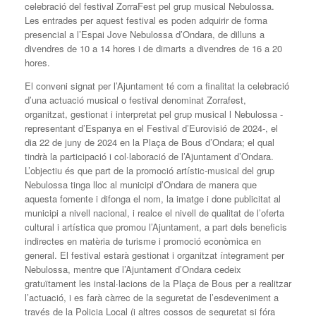
celebració del festival ZorraFest pel grup musical Nebulossa.
Les entrades per aquest festival es poden adquirir de forma
presencial a l’Espai Jove Nebulossa d’Ondara, de dilluns a
divendres de 10 a 14 hores i de dimarts a divendres de 16 a 20
hores.
El conveni signat per l’Ajuntament té com a finalitat la celebració
d’una actuació musical o festival denominat Zorrafest,
organitzat, gestionat i interpretat pel grup musical l Nebulossa -
representant d’Espanya en el Festival d’Eurovisió de 2024-, el
dia 22 de juny de 2024 en la Plaça de Bous d’Ondara; el qual
tindrà la participació i col·laboració de l’Ajuntament d’Ondara.
L’objectiu és que part de la promoció artístic-musical del grup
Nebulossa tinga lloc al municipi d’Ondara de manera que
aquesta fomente i difonga el nom, la imatge i done publicitat al
municipi a nivell nacional, i realce el nivell de qualitat de l’oferta
cultural i artística que promou l’Ajuntament, a part dels beneficis
indirectes en matèria de turisme i promoció econòmica en
general. El festival estarà gestionat i organitzat íntegrament per
Nebulossa, mentre que l’Ajuntament d’Ondara cedeix
gratuïtament les instal·lacions de la Plaça de Bous per a realitzar
l’actuació, i es farà càrrec de la seguretat de l’esdeveniment a
través de la Policia Local (i altres cossos de seguretat si fóra