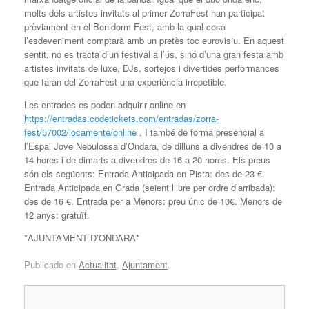
molts dels artistes invitats al primer ZorraFest han participat
prèviament en el Benidorm Fest, amb la qual cosa
l’esdeveniment comptarà amb un pretès toc eurovisiu. En aquest
sentit, no es tracta d’un festival a l’ús, sinó d’una gran festa amb
artistes invitats de luxe, DJs, sortejos i divertides performances
que faran del ZorraFest una experiència irrepetible.
Les entrades es poden adquirir online en
https://entradas.codetickets.com/entradas/zorra-
fest/57002/locamente/online
. I també de forma presencial a
l’Espai Jove Nebulossa d’Ondara, de dilluns a divendres de 10 a
14 hores i de dimarts a divendres de 16 a 20 hores. Els preus
són els següents: Entrada Anticipada en Pista: des de 23 €.
Entrada Anticipada en Grada (seient lliure per ordre d’arribada):
des de 16 €. Entrada per a Menors: preu únic de 10€. Menors de
12 anys: gratuït.
*AJUNTAMENT D’ONDARA*
Publicado en
Actualitat
,
Ajuntament
.