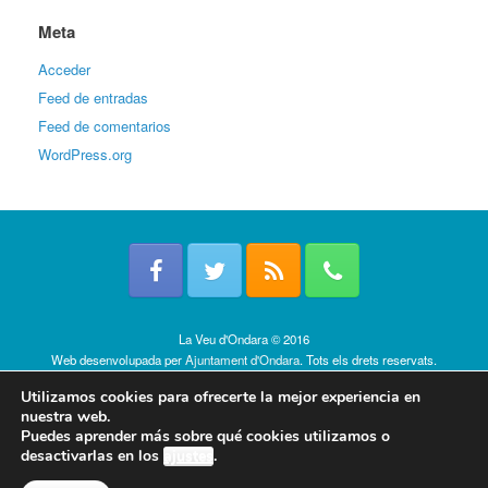
Meta
Acceder
Feed de entradas
Feed de comentarios
WordPress.org
La Veu d'Ondara © 2016
Web desenvolupada per
Ajuntament d'Ondara
. Tots els drets reservats.
Política de cookies
Utilizamos cookies para ofrecerte la mejor experiencia en
nuestra web.
Puedes aprender más sobre qué cookies utilizamos o
desactivarlas en los
ajustes
.