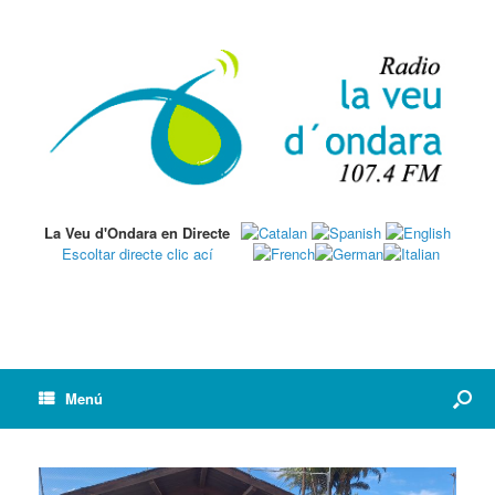
La Veu d'Ondara en Directe
Escoltar directe clic ací
Menú