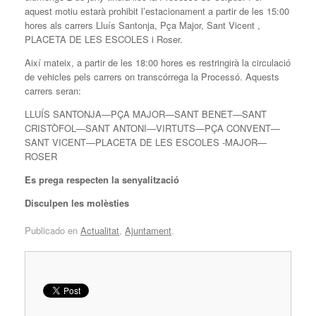
aquest motiu estarà prohibit l’estacionament a partir de les 15:00
hores als carrers Lluís Santonja, Pça Major, Sant Vicent ,
PLACETA DE LES ESCOLES i Roser.
Així mateix, a partir de les 18:00 hores es restringirà la circulació
de vehicles pels carrers on transcórrega la Processó. Aquests
carrers seran:
LLUÍS SANTONJA—PÇA MAJOR—SANT BENET—SANT
CRISTÒFOL—SANT ANTONI—VIRTUTS—PÇA CONVENT—
SANT VICENT—PLACETA DE LES ESCOLES -MAJOR—
ROSER
Es prega respecten la senyalització
Disculpen les molèsties
Publicado en
Actualitat
,
Ajuntament
.