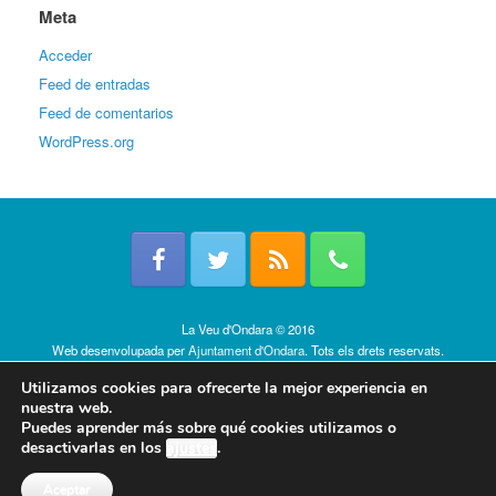
Meta
Acceder
Feed de entradas
Feed de comentarios
WordPress.org
La Veu d'Ondara © 2016
Web desenvolupada per
Ajuntament d'Ondara
. Tots els drets reservats.
Política de cookies
Utilizamos cookies para ofrecerte la mejor experiencia en
nuestra web.
Puedes aprender más sobre qué cookies utilizamos o
desactivarlas en los
ajustes
.
Aceptar