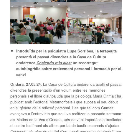
Introduïda per la psiquiatra Lupe Sorribes, la terapeuta
presentà el passat divendres a la Casa de Cultura
ondarenca
Cosiendo mis alas:
un recorregut
autobiogràfic sobre creixement personal i formació per al
canvi
Ondara, 27.05.24.
La Casa de Cultura ondarenca acollí el passat
divendres la presentació d’un volum entre les memòries
personals i el llibre d’autoajuda que la psicòloga Maria Grimalt ha
publicat amb l’editorial Metamorfosis i que suposa el seu debut
en el gènere de la reflexió personal. I és que tal com Grimalt
avançava a l’entrevista que se li va realitzar la passada setmana
als Matins de la Veu d’Ondara, «és de vital importància traslladar
el nostre testimoni als altres per tal de bastir escenaris d’ajuda».
Cosiendo mis alas
és el títol d’un treball que estigué introduït per