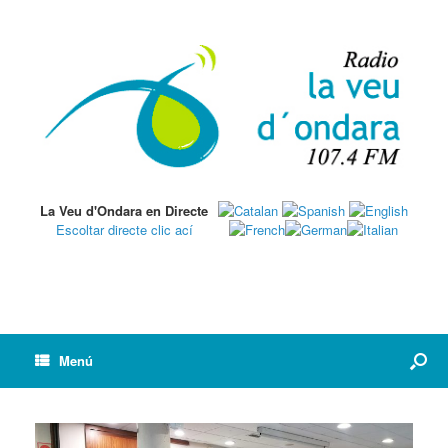
La Veu d'Ondara en Directe
Escoltar directe clic ací
Menú