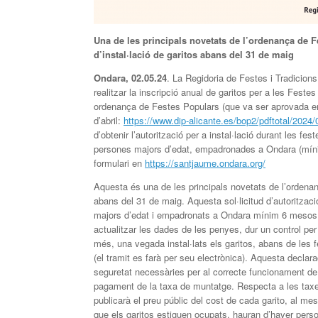
U
na de les principals novetats de l’
ordenança
de F
d’instal·lació de garitos abans del 31 de maig
Ondara, 02.05.24
. La Regidoria de Festes i Tradicions
realitzar la inscripció anual de garitos per a les Fes
ordenança de Festes Populars (que va ser aprovada en 
d’abril:
https://www.dip-alicante.es/bop2/pdftotal/202
d’obtenir l’autorització per a instal·lació durant les f
persones majors d’edat, empadronades a Ondara (mínim
formulari en
https://santjaume.ondara.org/
Aquesta és una de les principals novetats de l’ordenan
abans del 31 de maig. Aquesta sol·licitud d’autoritzaci
majors d’edat i empadronats a Ondara mínim 6 mesos ab
actualitzar les dades de les penyes, dur un control per 
més, una vegada instal·lats els garitos, abans de les 
(el tramit es farà per seu electrònica). Aquesta declar
seguretat necessàries per al correcte funcionament de 
pagament de la taxa de muntatge. Respecta a les taxe
publicarà el preu públic del cost de cada garito, al me
que els garitos estiguen ocupats, hauran d’haver pers