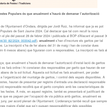
estes Populars
és
que anualment s’haurà de demanar l’autorització
 de l’Ajuntament d’Ondara, dirigida per Jordi Ruiz, ha informat que ja es pot
tes Populars de Sant Jaume 2024. Cal destacar que tal com recull la nova
el ple del passat 28 de febrer 2024 i publicada al BOP d’Alacant el passat 3
4/04/30_82/2024_003042.pdf
),
anualment
s’han d’inscriure els garitos per tal
estes. La inscripció s’ha de fer abans del 31 de maig i han de constar dues
 6 mesos abans) que figuraran com a responsables. La inscripció es farà a
ça; que anualment s’haurà de demanar l’autorització d’instal·lació de garitos
ó es farà online i hi constaran dos responsables per garito que hauran de ser
ans de la sol·licitud. Aquesta sol·licitud es farà anualment, per poder
a l’organització del muntatge de garitos, i control dels espais disponibles. A
festes, hauran de presentar per registre d’entrada una declaració responsable
ació responsable recollirà que el garito compleix amb les característiques de
les festes. A més, en aquest registre, també es presentarà el justificant de
s que es paguen per l’ocupació de via pública amb garitos, anualment es
s juny, per acord plenari de l’Ajuntament. L’ordenança també recull que sempre
ones majors d’edat que se’n puguen responsabilitzar dels possibles