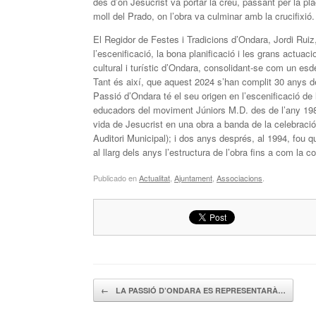
des d’on Jesucrist va portar la creu, passant per la p
moll del Prado, on l’obra va culminar amb la crucifixió.
El Regidor de Festes i Tradicions d’Ondara, Jordi Ruiz
l’escenificació, la bona planificació i les grans actua
cultural i turístic d’Ondara, consolidant-se com un e
Tant és així, que aquest 2024 s’han complit 30 anys de 
Passió d’Ondara té el seu origen en l’escenificació de 
educadors del moviment Júniors M.D. des de l’any 198
vida de Jesucrist en una obra a banda de la celebració 
Auditori Municipal); i dos anys després, al 1994, fou q
al llarg dels anys l’estructura de l’obra fins a com la 
Publicado en
Actualitat
,
Ajuntament
,
Associacions
.
Navegador de artículos
←
LA PASSIÓ D’ONDARA ES REPRESENTARÀ…