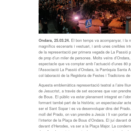
Ondara, 25.03.24.
El bon temps va acompanyar, i la n
magnífics escenaris i vestuari, i amb unes creïbles i
de la representació per primera vegada de La Passió pel
de prop d’un miler de persones. Molts veïns d’Ondara,
espectacle que va comptar amb l’actuació d’unes 80 pe
l’Associació La Passió d’Ondara, la Parròquia Santa An
col·laboració de la Regidoria de Festes i Tradicions de
Aquesta emblemàtica representació teatral a l’aire lliu
de Jesucrist, a través de set escenes que van prendre 
de Bous. El públic va estar plenament integrat en l’obr
formant també part de la història; un espectacular a
ser el Sant Sopar i es va desenvolupar dins del Prado. A
moll del Prado, on van prendre a Jesús i li van portar 
l’interior de la Plaça de Bous d’Ondara. El juí davant d
davant d’Herodes, va ser a la Plaça Major. La condem