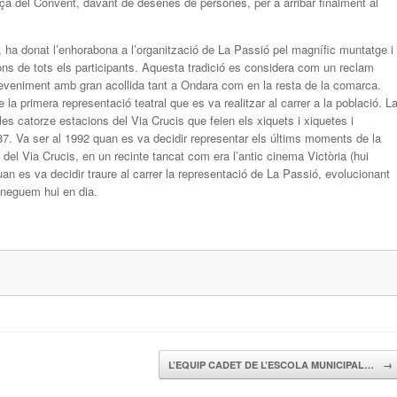
laça del Convent, davant de desenes de persones, per a arribar finalment al
, ha donat l’enhorabona a l’organització de La Passió pel magnífic muntatge i
cions de tots els participants. Aquesta tradició es considera com un reclam
sdeveniment amb gran acollida tant a Ondara com en la resta de la comarca.
la primera representació teatral que es va realitzar al carrer a la població. L
les catorze estacions del Via Crucis que feien els xiquets i xiquetes i
7. Va ser al 1992 quan es va decidir representar els últims moments de la
del Via Crucis, en un recinte tancat com era l’antic cinema Victòria (hui
uan es va decidir traure al carrer la representació de La Passió, evolucionant
coneguem hui en dia.
L’EQUIP CADET DE L’ESCOLA MUNICIPAL…
→