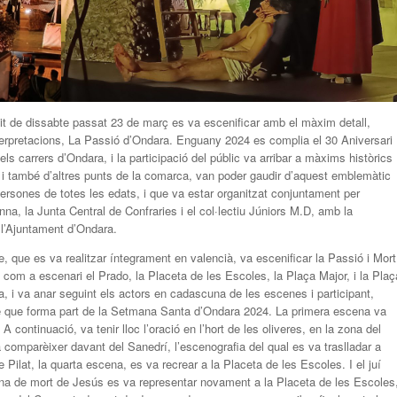
it de dissabte passat 23 de març es va escenificar amb el màxim detall,
nterpretacions, La Passió d’Ondara. Enguany 2024 es complia el 30 Aniversari
s carrers d’Ondara, i la participació del públic va arribar a màxims històrics
 i també d’altres punts de la comarca, van poder gaudir d’aquest emblemàtic
rsones de totes les edats, i que va estar organitzat conjuntament per
na, la Junta Central de Confraries i el col·lectiu Júniors M.D, amb la
 l’Ajuntament d’Ondara.
re, que es va realitzar íntegrament en valencià, va escenificar la Passió i Mort
com a escenari el Prado, la Placeta de les Escoles, la Plaça Major, i la Plaç
a, i va anar seguint els actors en cadascuna de les escenes i participant,
cte que forma part de la Setmana Santa d’Ondara 2024. La primera escena va
 continuació, va tenir lloc l’oració en l’hort de les oliveres, en la zona del
a comparèixer davant del Sanedrí, l’escenografia del qual es va traslladar a
e Pilat, la quarta escena, es va recrear a la Placeta de les Escoles. I el juí
na de mort de Jesús es va representar novament a la Placeta de les Escoles