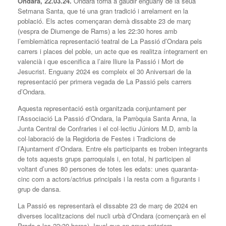
Ondara, 22.03.24.
Ondara torna a gaudir enguany de la seua
Setmana Santa, que té una gran tradició i arrelament en la
població. Els actes començaran demà dissabte 23 de març
(vespra de Diumenge de Rams) a les 22:30 hores amb
l’emblemàtica representació teatral de La Passió d’Ondara pels
carrers i places del poble, un acte que es realitza íntegrament en
valencià i que escenifica a l’aire lliure la Passió i Mort de
Jesucrist. Enguany 2024 es compleix el 30 Aniversari de la
representació per primera vegada de La Passió pels carrers
d’Ondara.
Aquesta representació està organitzada conjuntament per
l’Associació La Passió d’Ondara, la Parròquia Santa Anna, la
Junta Central de Confraries i el col·lectiu Júniors M.D, amb la
col·laboració de la Regidoria de Festes i Tradicions de
l’Ajuntament d’Ondara. Entre els participants es troben integrants
de tots aquests grups parroquials i, en total, hi participen al
voltant d’unes 80 persones de totes les edats: unes quaranta-
cinc com a actors/actrius principals i la resta com a figurants i
grup de dansa.
La Passió es representarà el dissabte 23 de març de 2024 en
diverses localitzacions del nucli urbà d’Ondara (començarà en el
Prado a les 22:30 hores). Igual que en anys anteriors,