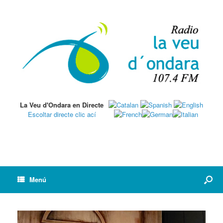
La Veu d'Ondara en Directe
Escoltar directe clic ací
Menú