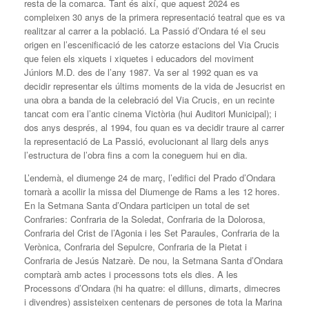
resta de la comarca. Tant és així, que aquest 2024 es
compleixen 30 anys de la primera representació teatral que es va
realitzar al carrer a la població. La Passió d’Ondara té el seu
origen en l’escenificació de les catorze estacions del Via Crucis
que feien els xiquets i xiquetes i educadors del moviment
Júniors M.D. des de l’any 1987. Va ser al 1992 quan es va
decidir representar els últims moments de la vida de Jesucrist en
una obra a banda de la celebració del Via Crucis, en un recinte
tancat com era l’antic cinema Victòria (hui Auditori Municipal); i
dos anys després, al 1994, fou quan es va decidir traure al carrer
la representació de La Passió, evolucionant al llarg dels anys
l’estructura de l’obra fins a com la coneguem hui en dia.
L’endemà, el diumenge 24 de març, l’edifici del Prado d’Ondara
tornarà a acollir la missa del Diumenge de Rams a les 12 hores.
En la Setmana Santa d’Ondara participen un total de set
Confraries: Confraria de la Soledat, Confraria de la Dolorosa,
Confraria del Crist de l’Agonia i les Set Paraules, Confraria de la
Verònica, Confraria del Sepulcre, Confraria de la Pietat i
Confraria de Jesús Natzarè. De nou, la Setmana Santa d’Ondara
comptarà amb actes i processons tots els dies. A les
Processons d’Ondara (hi ha quatre: el dilluns, dimarts, dimecres
i divendres) assisteixen centenars de persones de tota la Marina