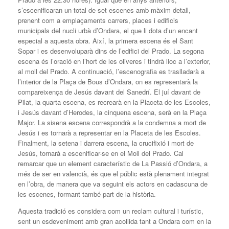
s’escenificaran un total de set escenes amb màxim detall,
prenent com a emplaçaments carrers, places i edificis
municipals del nucli urbà d’Ondara, el que li dota d’un encant
especial a aquesta obra. Així, la primera escena és el Sant
Sopar i es desenvoluparà dins de l’edifici del Prado. La segona
escena és l’oració en l’hort de les oliveres i tindrà lloc a l’exterior,
al moll del Prado. A continuació, l’escenografia es traslladarà a
l’interior de la Plaça de Bous d’Ondara, on es representarà la
compareixença de Jesús davant del Sanedrí. El juí davant de
Pilat, la quarta escena, es recrearà en la Placeta de les Escoles,
i Jesús davant d’Herodes, la cinquena escena, serà en la Plaça
Major. La sisena escena correspondrà a la condemna a mort de
Jesús i es tornarà a representar en la Placeta de les Escoles.
Finalment, la setena i darrera escena, la crucifixió i mort de
Jesús, tornarà a escenificar-se en el Moll del Prado. Cal
remarcar que un element característic de La Passió d’Ondara, a
més de ser en valencià, és que el públic està plenament integrat
en l’obra, de manera que va seguint els actors en cadascuna de
les escenes, formant també part de la història.
Aquesta tradició es considera com un reclam cultural i turístic,
sent un esdeveniment amb gran acollida tant a Ondara com en la