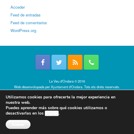
Acceder
Feed de entradas
Feed de comentarios
WordPress.org
La Veu d'Ondara © 2016
Web desenvolupada per
Ajuntament d'Ondara
. Tots els drets reservats.
Política de cookies
Utilizamos cookies para ofrecerte la mejor experiencia en
nuestra web.
Puedes aprender más sobre qué cookies utilizamos o
desactivarlas en los
ajustes
.
Aceptar