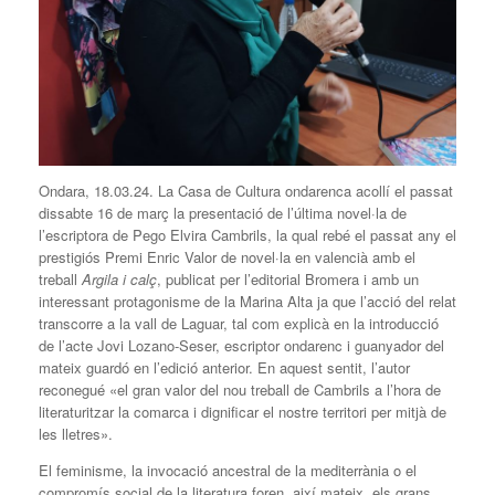
Ondara, 18.03.24. La Casa de Cultura ondarenca acollí el passat
dissabte 16 de març la presentació de l’última novel·la de
l’escriptora de Pego Elvira Cambrils, la qual rebé el passat any el
prestigiós Premi Enric Valor de novel·la en valencià amb el
treball
Argila i calç
, publicat per l’editorial Bromera i amb un
interessant protagonisme de la Marina Alta ja que l’acció del relat
transcorre a la vall de Laguar, tal com explicà en la introducció
de l’acte Jovi Lozano-Seser, escriptor ondarenc i guanyador del
mateix guardó en l’edició anterior. En aquest sentit, l’autor
reconegué «el gran valor del nou treball de Cambrils a l’hora de
literaturitzar la comarca i dignificar el nostre territori per mitjà de
les lletres».
El feminisme, la invocació ancestral de la mediterrània o el
compromís social de la literatura foren, així mateix, els grans