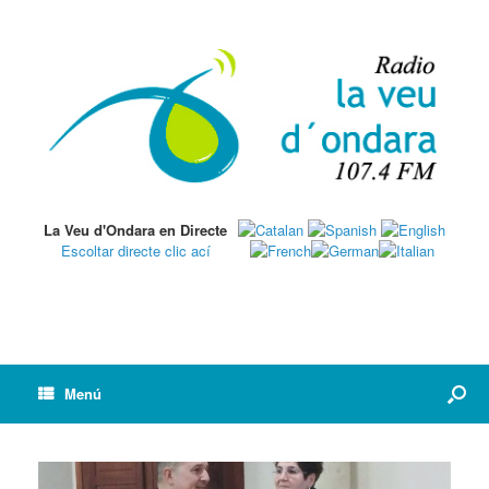
La Veu d'Ondara en Directe
Escoltar directe clic ací
Menú