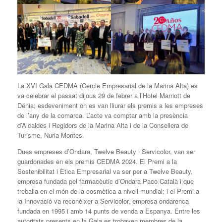
La XVI Gala CEDMA (Cercle Empresarial de la Marina Alta) es
va celebrar el passat dijous 29 de febrer a l’Hotel Marriott de
Dénia; esdeveniment on es van lliurar els premis a les empreses
de l’any de la comarca. L’acte va comptar amb la presència
d’Alcaldes i Regidors de la Marina Alta i de la Consellera de
Turisme, Nuria Montes.
Dues empreses d’Ondara, Twelve Beauty i Servicolor, van ser
guardonades en els premis CEDMA 2024. El Premi a la
Sostenibilitat i Ètica Empresarial va ser per a Twelve Beauty,
empresa fundada pel farmacèutic d’Ondara Paco Català i que
treballa en el món de la cosmètica a nivell mundial; i el Premi a
la Innovació va reconèixer a Servicolor, empresa ondarenca
fundada en 1995 i amb 14 punts de venda a Espanya. Entre les
autoritats presents en la Gala es trobaven membres de la