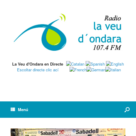
La Veu d'Ondara en Directe
Escoltar directe clic ací
Menú