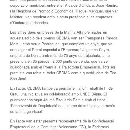
corporació municipal, entre ells l’Alcalde d’Ondara, José Ramiro,
i la Regidora de Promoció Econòmica, Raquel Mengual, que van
felicitar i van recolzar amb la seua presència a les empreses
d’Ondara guardonades.
Les altres dues empreses de la Marina Alta premiades en
aquesta edició dels premis CEDMA van ser Transportes Pineda
Morell, amb seu a Pedreguer i que compleix 25 anys, que va
arreplegar el Premi especial a l’Empresa; i Juguetes Cayro,
empresa de Dénia amb més de 70 anys de trajectòria, amb
presència en 35 països i 2.000 punts de venda, que va ser
guardonada amb el Premi a la Trajectòria Empresarial. Tots els
premiats van rebre el Veler CEDMA com a guardó, obra de Teo
San José.
En l’acte, CEDMA també va premiar el millor Treball de Fi de
Grau, una iniciativa en col·laboració amb UNED Dénia. El
guanyador ha sigut Jaume Esquerdo Ramis amb el treball
‘Reconversió de l’explotació del turisme de sol i platja a través
de la imatge visual’.
En l’acte van estar presents representants de la Confederació
Empresarial de la Comunitat Valenciana (CV), la Federació