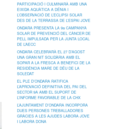
PARTICIPACIÓ I CULMINARÀ AMB UNA
EIXIDA AQUÀTICA A DÉNIA I
L’OBSERVACIÓ DE L’ECLIPSI SOLAR
DES DE LA TERRASSA DE L’ESPAI JOVE
ONDARA PRESENTA LA 9a CAMPANYA
SOLAR DE PREVENCIÓ DEL CÀNCER DE
PELL IMPULSADA PER LA JUNTA LOCAL
DE L’AECC
ONDARA CELEBRARÀ EL 27 D’AGOST
UNA GRAN NIT SOLIDÀRIA AMB EL
SOPAR A LA FRESCA A BENEFICI DE LA
RESIDÈNCIA MARE DE DÉU DE LA
SOLEDAT
EL PLE D’ONDARA RATIFICA
L’APROVACIÓ DEFINITIVA DEL PAI DEL
SECTOR 9A AMB EL SUPORT DE
L’INFORME FAVORABLE DE LA CHX
L’AJUNTAMENT D’ONDARA INCORPORA
DUES PERSONES TREBALLADORES
GRÀCIES A LES AJUDES LABORA JOVE
I LABORA DONA