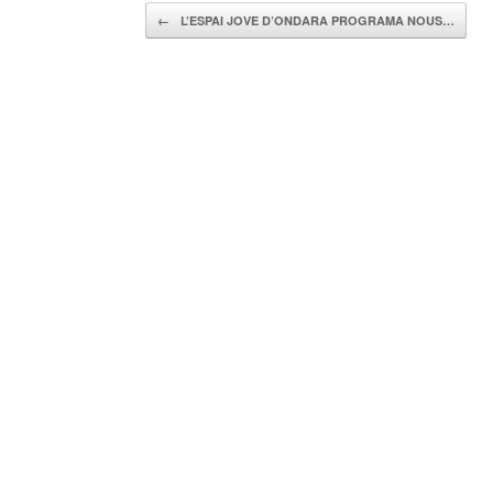
Navegador de artículos
←
L’ESPAI JOVE D’ONDARA PROGRAMA NOUS…