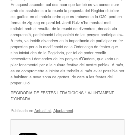
En aquest aspecte, cal destacar que també es va consensuar
amb els assistents a la reunió la proposta del Regidor d’ubicar
els garitos en el mateix ordre que es trobaven a la O30, però en
forma de zig zag en paral·lel. Jordi Ruiz s’ha mostrat molt
satisfet amb el resultat de la reunió de divendres, donada «la
comprensió, participació i disposició de les penyes participants».
A més, va incidir divendres en la importància de participar en fer
propostes per a la modificació de la Ordenança de festes que
s’ha iniciat des de la Regidoria, per tal de poder recollir
necessitats i demandes de les penyes d’Ondara, que «són un
pilar fonamental per a la cultura festiva del nostre poble». A més,
es va comprometre a iniciar els treballs el més aviat possible per
a habilitar la nova zona de garitos, de cara a les festes del
proper juliol.
REGIDORIA DE FESTES I TRADICIONS * AJUNTAMENT
D’ONDARA
Publicado en
Actualitat
,
Ajuntament
.