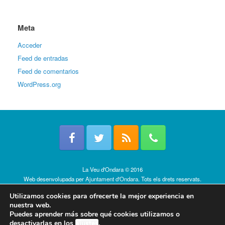
Meta
Acceder
Feed de entradas
Feed de comentarios
WordPress.org
La Veu d'Ondara © 2016
Web desenvolupada per
Ajuntament d'Ondara
. Tots els drets reservats.
Política de cookies
Utilizamos cookies para ofrecerte la mejor experiencia en
nuestra web.
Puedes aprender más sobre qué cookies utilizamos o
desactivarlas en los
ajustes
.