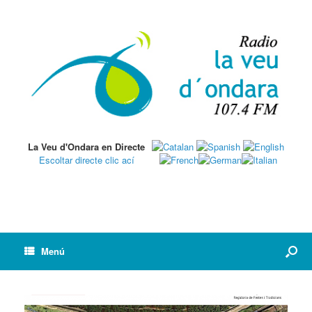
La Veu d'Ondara en Directe
Escoltar directe clic ací
Menú