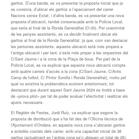
garitos. D’una banda, es va presentar la proposta inicial que ja
es coneixia, d’ubicar els garitos a l’aparcament del carrer
Nacions sense Estat; i d’altra banda, es va presentar una nova
proposta d’ubicació, també consensuada amb la Policia Local,
que seria al final de la Ronda Generalitat (O-30). Per unanimitat
de les penyes assistents, es va decidir finalment ubicar els
garitos al final de la Ronda Generalitat, ja que, com van destacar
les persones assistents, aquesta ubicació està més propera a
l’antiga ubicació i per tant, s’està més proper a les orquestres del
C/Sant Jaume i a la zona de la Plaça de bous. Per part de la
Policia Local, es va explicar que aquesta nova ubicació compta
amb quatre carrers d’accés a la zona (C/Sant Jaume, C/Antic
Camp de futbol, C/ Pintor Sorolla i Ronda Generalitat), motiu pel
qual no existiria la problemàtica existent anteriorment, tot
destacant que durant aquest Sant Jaume 2024 es tindrà a base
de «prova pilot» per tal de poder avaluar l’efectivitat i realitzar els
ajusts necessaris.
El Regidor de Festes, Jordi Ruiz, va explicar que segons la
proposta de distribució que s’ha fet des de l’Oficina tècnica de
l’Ajuntament d’Ondara, en aquesta nova zona s’ubicaran garitos
a ambdós costats dels carrer, amb una capacitat inicial de 38
garitos (actualment en l’antiga zona se’n ubiquen un total de 26).