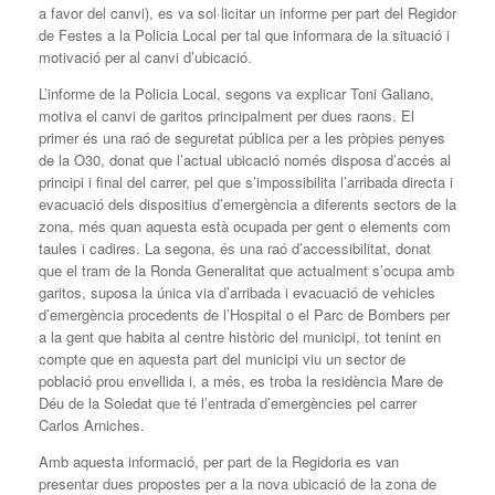
a favor del canvi), es va sol·licitar un informe per part del Regidor
de Festes a la Policia Local per tal que informara de la situació i
motivació per al canvi d’ubicació.
L’informe de la Policia Local, segons va explicar Toni Galiano,
motiva el canvi de garitos principalment per dues raons. El
primer és una raó de seguretat pública per a les pròpies penyes
de la O30, donat que l’actual ubicació només disposa d’accés al
principi i final del carrer, pel que s’impossibilita l’arribada directa i
evacuació dels dispositius d’emergència a diferents sectors de la
zona, més quan aquesta està ocupada per gent o elements com
taules i cadires. La segona, és una raó d’accessibilitat, donat
que el tram de la Ronda Generalitat que actualment s’ocupa amb
garitos, suposa la única via d’arribada i evacuació de vehicles
d’emergència procedents de l’Hospital o el Parc de Bombers per
a la gent que habita al centre històric del municipi, tot tenint en
compte que en aquesta part del municipi viu un sector de
població prou envellida i, a més, es troba la residència Mare de
Déu de la Soledat que té l’entrada d’emergències pel carrer
Carlos Arniches.
Amb aquesta informació, per part de la Regidoria es van
presentar dues propostes per a la nova ubicació de la zona de