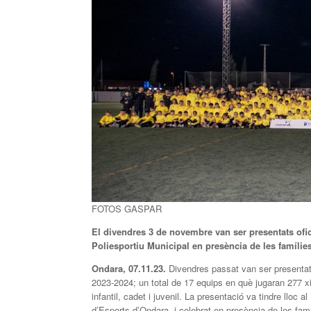
FOTOS GASPAR
El divendres 3 de novembre van ser presentats ofic
Poliesportiu Municipal en presència de les famílie
Ondara, 07.11.23.
Divendres passat van ser presentat
2023-2024; un total de 17 equips en què jugaran 277 xi
infantil, cadet i juvenil. La presentació va tindre lloc
d’Esports d’Ondara, i celebrat en presència de les fam