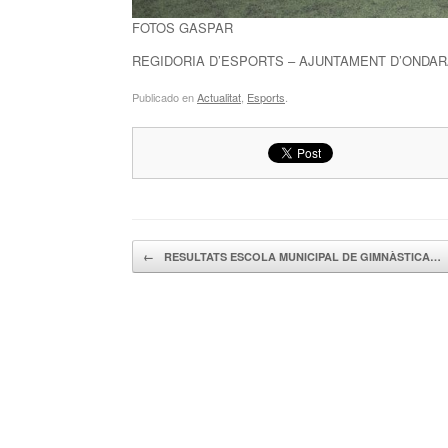
FOTOS GASPAR
REGIDORIA D’ESPORTS – AJUNTAMENT D’ONDA
Publicado en
Actualitat
,
Esports
.
Navegador de artículos
←
RESULTATS ESCOLA MUNICIPAL DE GIMNÀSTICA…