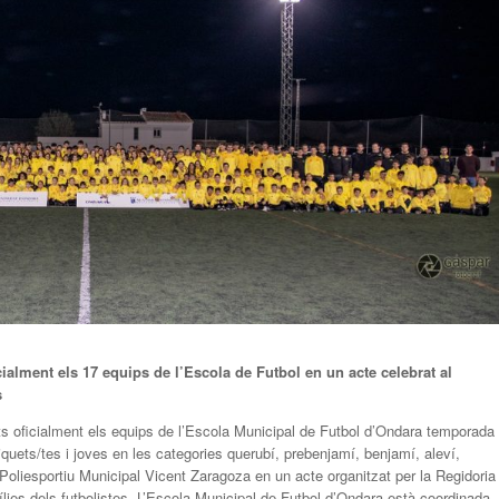
ialment els 17 equips de l’Escola de Futbol en un acte celebrat al
s
s oficialment els equips de l’Escola Municipal de Futbol d’Ondara temporada
quets/tes i joves en les categories querubí, prebenjamí, benjamí, aleví,
 al Poliesportiu Municipal Vicent Zaragoza en un acte organitzat per la Regidoria
ílies dels futbolistes. L’Escola Municipal de Futbol d’Ondara està coordinada