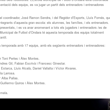
ació dels equips, es va jugar un partit dels entrenadors i entrenadores
del coordinador, José Ramon Sendra, i del Regidor d’Esports, Lluís Fornés, qu
integrants d’aquesta gran escola: els alumnes, les famílies, i els entrenadors.
presentats, i es va anar anomenant a tots els jugadors i entrenadors /es de
 Municipal de Futbol d’Ondara té aquesta temporada dos equips totalment
antil.
a temporada amb 17 equips, amb els següents entrenadors i entrenadores:
r Toni Perles i Àlex Montes.
ndres Gil, Fabian Escrivà i Francesc Ginestar.
Estarca, Lluís Alcalà, Daniel Vallalta i Víctor Alvares.
la Larrosa.
r Alba Pallas.
r Guillermo Quiros i Àlex Montes.
lmela.