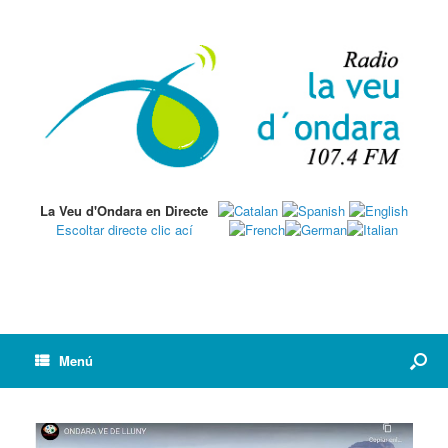
La Veu d'Ondara en Directe
Escoltar directe clic ací
Menú