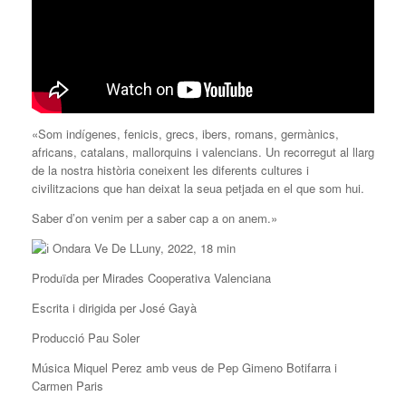
«Som
indígenes, fenicis, grecs, ibers, romans, germànics,
africans, catalans, mallorquins i valencians. Un recorregut al llarg
de la nostra història coneixent les diferents cultures i
civilitzacions que han deixat la seua petjada en el que som hui.
Saber d’on venim per a saber cap a on anem.»
Ondara Ve De LLuny, 2022, 18 min
Produïda per Mirades Cooperativa Valenciana
Escrita i dirigida per José Gayà
Producció Pau Soler
Música Miquel Perez amb veus de Pep Gimeno Botifarra i
Carmen Paris