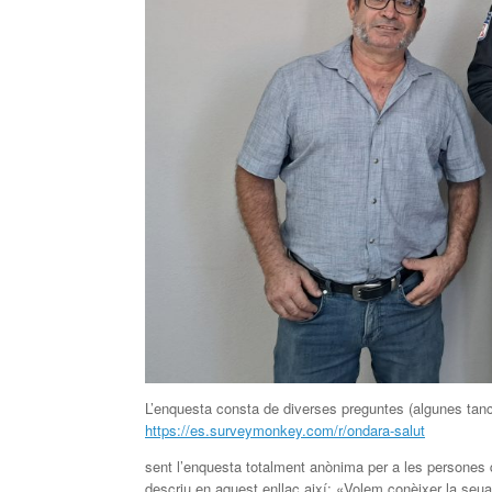
L’enquesta consta de diverses preguntes (algunes tancad
https://es.surveymonkey.com/r/ondara-salut
sent l’enquesta totalment anònima per a les persones 
descriu en aquest enllaç així: «Volem conèixer la seua 