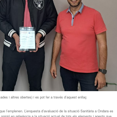
es i altres obertes) i es pot fer a través d’aquest enllaç
que l’emplenen. L’enquesta d’avaluació de la situació Sanitària a Ondara es
opinió en referència a la situació actual de tots els elements i agents que