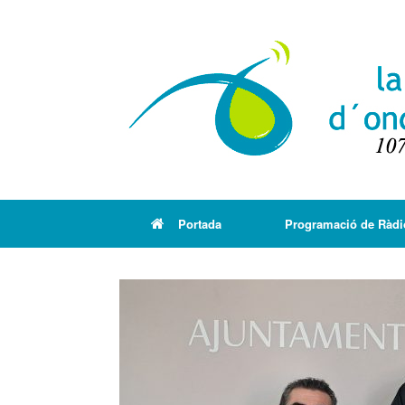
Portada
Programació de Ràdi