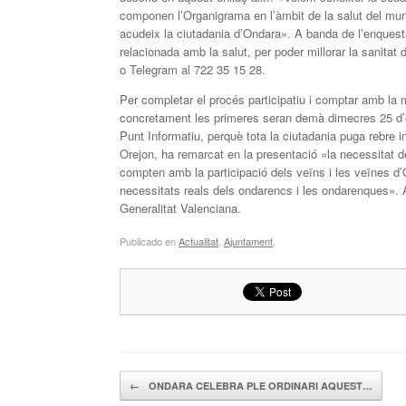
componen l’Organigrama en l’àmbit de la salut del muni
acudeix la ciutadania d’Ondara». A banda de l’enquest
relacionada amb la salut, per poder millorar la sanitat
o Telegram al 722 35 15 28.
Per completar el procés participatiu i comptar amb la 
concretament les primeres seran demà dimecres 25 d’oc
Punt Informatiu, perquè tota la ciutadania puga rebre i
Orejon, ha remarcat en la presentació «la necessitat d
compten amb la participació dels veïns i les veïnes d’O
necessitats reals dels ondarencs i les ondarenques». A
Generalitat Valenciana.
Publicado en
Actualitat
,
Ajuntament
.
Navegador de artículos
←
ONDARA CELEBRA PLE ORDINARI AQUEST…