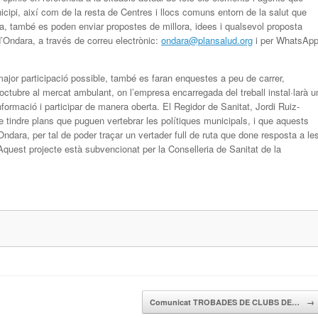
cipi, així com de la resta de Centres i llocs comuns entorn de la salut que
a, també es poden enviar propostes de millora, idees i qualsevol proposta
 d’Ondara, a través de correu electrònic:
ondara@plansalud.org
i per WhatsAp
major participació possible, també es faran enquestes a peu de carrer,
tubre al mercat ambulant, on l’empresa encarregada del treball instal·larà u
nformació i participar de manera oberta. El Regidor de Sanitat, Jordi Ruiz-
e tindre plans que puguen vertebrar les polítiques municipals, i que aquests
ndara, per tal de poder traçar un vertader full de ruta que done resposta a le
quest projecte està subvencionat per la Conselleria de Sanitat de la
Comunicat TROBADES DE CLUBS DE…
→