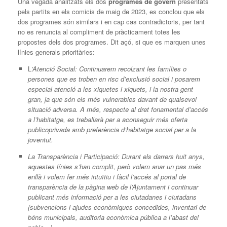
Una vegada analitzats els dos
programes de govern
presentats
pels partits en els comicis de maig de 2023, es conclou que els
dos programes són similars i en cap cas contradictoris, per tant
no es renuncia al compliment de pràcticament totes les
propostes dels dos programes. Dit açó, si que es marquen unes
línies generals prioritàries:
L
’Atenció Social: Continuarem recolzant les famílies o
persones que es troben en risc d’exclusió social i posarem
especial atenció a les xiquetes i xiquets, i la nostra gent
gran, ja que són els més vulnerables davant de qualsevol
situació adversa. A més, respecte al dret fonamental d’accés
a l’habitatge, es treballarà per a aconseguir més oferta
publicoprivada amb preferència d’habitatge social per a la
joventut.
La Transparència i Participació: Durant els darrers huit anys,
aquestes línies s’han complit, però volem anar un pas més
enllà i volem fer més intuïtiu i fàcil l’accés al portal de
transparència de la pàgina web de l’Ajuntament i continuar
publicant més informació per a les ciutadanes i ciutadans
(subvencions i ajudes econòmiques concedides, inventari de
béns municipals, auditoria econòmica pública a l’abast del