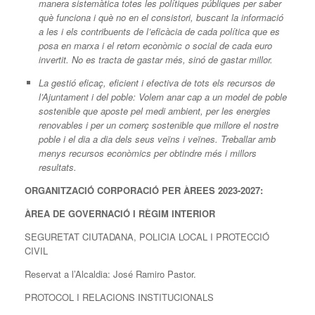
manera sistemàtica totes les polítiques públiques per saber
què funciona i què no en el consistori, buscant la informació
a les i els contribuents de l’eficàcia de cada política que es
posa en marxa i el retorn econòmic o social de cada euro
invertit. No es tracta de gastar més, sinó de gastar millor.
La gestió eficaç, eficient i efectiva de tots els recursos de
l’Ajuntament i del poble: Volem anar cap a un model de poble
sostenible que aposte pel medi ambient, per les energies
renovables i per un comerç sostenible que millore el nostre
poble i el dia a dia dels seus veïns i veïnes. Treballar amb
menys recursos econòmics per obtindre més i millors
resultats.
ORGANITZACIÓ CORPORACIÓ PER ÀREES 2023-2027:
ÀREA DE GOVERNACIÓ I RÈGIM INTERIOR
SEGURETAT CIUTADANA, POLICIA LOCAL I PROTECCIÓ
CIVIL
Reservat a l’Alcaldia: José Ramiro Pastor.
PROTOCOL I RELACIONS INSTITUCIONALS