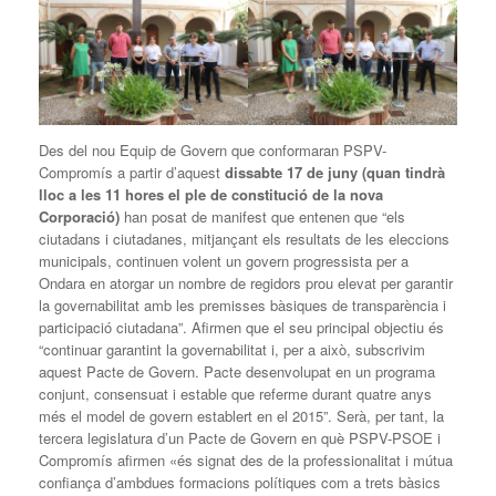
Des del nou Equip de Govern que conformaran PSPV-
Compromís a partir d’aquest
dissabte 17 de juny (quan tindrà
lloc a les 11 hores el ple de constitució de la nova
Corporació)
han posat de manifest que entenen que “els
ciutadans i ciutadanes, mitjançant els resultats de les eleccions
municipals, continuen volent un govern progressista per a
Ondara en atorgar un nombre de regidors prou elevat per garantir
la governabilitat amb les premisses bàsiques de transparència i
participació ciutadana”. Afirmen que el seu principal objectiu és
“continuar garantint la governabilitat i, per a això, subscrivim
aquest Pacte de Govern. Pacte desenvolupat en un programa
conjunt, consensuat i estable que referme durant quatre anys
més el model de govern establert en el 2015”. Serà, per tant, la
tercera legislatura d’un Pacte de Govern en què PSPV-PSOE i
Compromís afirmen «és signat des de la professionalitat i mútua
confiança d’ambdues formacions polítiques com a trets bàsics