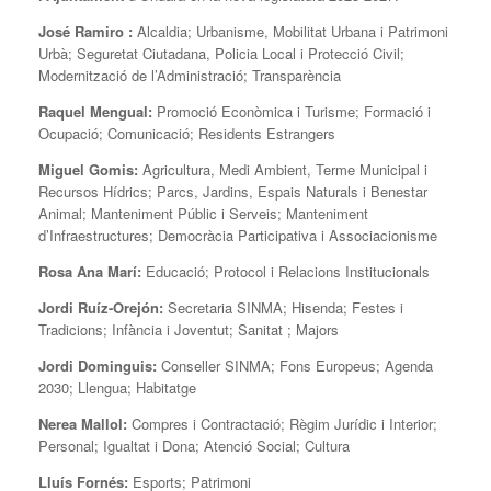
José Ramiro :
Alcaldia; Urbanisme, Mobilitat Urbana i Patrimoni
Urbà; Seguretat Ciutadana, Policia Local i Protecció Civil;
Modernització de l’Administració; Transparència
Raquel Mengual:
Promoció Econòmica i Turisme; Formació i
Ocupació; Comunicació; Residents Estrangers
Miguel Gomis:
Agricultura, Medi Ambient, Terme Municipal i
Recursos Hídrics; Parcs, Jardins, Espais Naturals i Benestar
Animal; Manteniment Públic i Serveis; Manteniment
d’Infraestructures; Democràcia Participativa i Associacionisme
Rosa Ana Marí:
Educació; Protocol i Relacions Institucionals
Jordi Ruíz-Orejón:
Secretaria SINMA; Hisenda; Festes i
Tradicions; Infància i Joventut; Sanitat ; Majors
Jordi Dominguis:
Conseller SINMA; Fons Europeus; Agenda
2030; Llengua; Habitatge
Nerea Mallol:
Compres i Contractació; Règim Jurídic i Interior;
Personal; Igualtat i Dona; Atenció Social; Cultura
Lluís Fornés:
Esports; Patrimoni