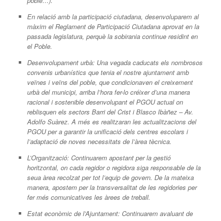
poble…).
En relació amb la participació ciutadana, desenvoluparem al
màxim el Reglament de Participació Ciutadana aprovat en la
passada legislatura, perquè la sobirania continue residint en
el Poble.
Desenvolupament urbà: Una vegada caducats els nombrosos
convenis urbanístics que tenia el nostre ajuntament amb
veïnes i veïns del poble, que condicionaven el creixement
urbà del municipi, arriba l’hora fer-lo créixer d’una manera
racional i sostenible desenvolupant el PGOU actual on
reblisquen els sectors Barri del Crist i Blasco Ibàñez – Av.
Adolfo Suàrez. A més es realitzaran les actualitzacions del
PGOU per a garantir la unificació dels centres escolars i
l’adaptació de noves necessitats de l’àrea tècnica.
L’Organització: Continuarem apostant per la gestió
horitzontal, on cada regidor o regidora siga responsable de la
seua àrea recolzat per tot l’equip de govern. De la mateixa
manera, apostem per la transversalitat de les regidories per
fer més comunicatives les àrees de treball.
Estat econòmic de l’Ajuntament: Continuarem avaluant de