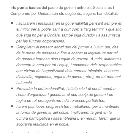
Els
punts bàsics
del pacte de govern entre els Socialistes i
Compromís per Ondara són els següents, segons han detallat:
Facilitarem l’estabilitat en la governabilitat pensant sempre en
el millor per al poble, tant a curt com a llarg termini, i que allò
que siga bo per a Ondara, també siga durador i s’assumisca
per les futures corporacions.
Complirem el present acord des del primer a l’últim dia, des
de la presa de possessió fins a acabar la legislatura per tal
de garantir fermesa dins l’equip de govern. A més, lluitarem i
donarem la cara per tot l’equip, i cadascun dels responsables
que eixiran de l’organització dels càrrecs (alcaldia, tinences
d’alcaldia, regidories, òrgans de govern, etc.), en tot moment
i situació.
Prevaldrà la professionalitat, l’eficiència i el sentit comú a
l’hora d’organitzar i gestionar el nou equip de govern i es
fugirà de tot protagonisme i d’interessos partidistes.
Farem polítiques progressistes i treballarem per a mantindre
la forma de governar del poble, implicarem la gent en la
cultura participativa i assembleària i, en resum, farem que la
sobirania residisca en el poble.