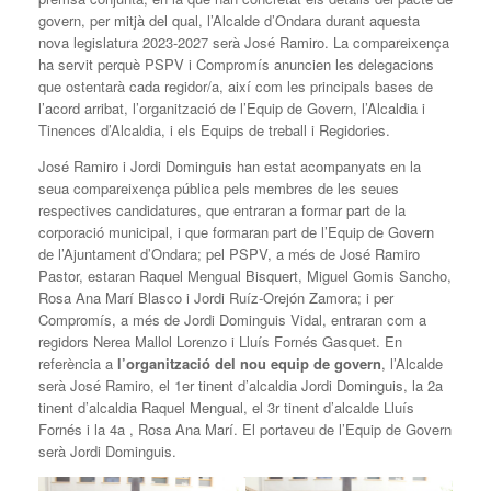
govern, per mitjà del qual, l’Alcalde d’Ondara durant aquesta
nova legislatura 2023-2027 serà José Ramiro. La compareixença
ha servit perquè PSPV i Compromís anuncien les delegacions
que ostentarà cada regidor/a, així com les principals bases de
l’acord arribat, l’organització de l’Equip de Govern, l’Alcaldia i
Tinences d’Alcaldia, i els Equips de treball i Regidories.
José Ramiro i Jordi Dominguis han estat acompanyats en la
seua compareixença pública pels membres de les seues
respectives candidatures, que entraran a formar part de la
corporació municipal, i que formaran part de l’Equip de Govern
de l’Ajuntament d’Ondara; pel PSPV, a més de José Ramiro
Pastor, estaran Raquel Mengual Bisquert, Miguel Gomis Sancho,
Rosa Ana Marí Blasco i Jordi Ruíz-Orejón Zamora; i per
Compromís, a més de Jordi Dominguis Vidal, entraran com a
regidors Nerea Mallol Lorenzo i Lluís Fornés Gasquet. En
referència a
l’organització del nou equip de govern
, l’Alcalde
serà José Ramiro, el 1er tinent d’alcaldia Jordi Dominguis, la 2a
tinent d’alcaldia Raquel Mengual, el 3r tinent d’alcalde Lluís
Fornés i la 4a , Rosa Ana Marí. El portaveu de l’Equip de Govern
serà Jordi Dominguis.