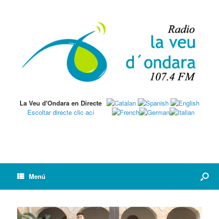
La Veu d'Ondara en Directe
Escoltar directe clic ací
Menú