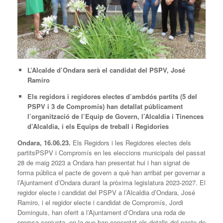
L’Alcalde d’Ondara serà el candidat del PSPV, José
Ramiro
Els regidors i regidores electes d’ambdós partits (5 del
PSPV i 3 de Compromís) han detallat públicament
l’organització de l’Equip de Govern, l’Alcaldia i Tinences
d’Alcaldia, i els Equips de treball i Regidories
Ondara, 16.06.23.
Els Regidors i les Regidores electes dels
partitsPSPV i Compromís en les eleccions municipals del passat
28 de maig 2023 a Ondara han presentat hui i han signat de
forma pública el pacte de govern a què han arribat per governar a
l’Ajuntament d’Ondara durant la pròxima legislatura 2023-2027. El
regidor electe i candidat del PSPV a l’Alcaldia d’Ondara, José
Ramiro, i el regidor electe i candidat de Compromís, Jordi
Dominguis, han oferit a l’Ajuntament d’Ondara una roda de
premsa conjunta, en la que han concretat els detalls del pacte de