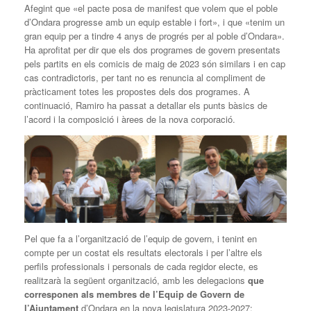
Afegint que «el pacte posa de manifest que volem que el poble
d’Ondara progresse amb un equip estable i fort», i que «tenim un
gran equip per a tindre 4 anys de progrés per al poble d’Ondara».
Ha aprofitat per dir que els dos programes de govern presentats
pels partits en els comicis de maig de 2023 són similars i en cap
cas contradictoris, per tant no es renuncia al compliment de
pràcticament totes les propostes dels dos programes. A
continuació, Ramiro ha passat a detallar els punts bàsics de
l’acord i la composició i àrees de la nova corporació.
Pel que fa a l’organització de l’equip de govern, i tenint en
compte per un costat els resultats electorals i per l’altre els
perfils professionals i personals de cada regidor electe, es
realitzarà la següent organització, amb les delegacions
que
corresponen als membres de l’Equip de Govern de
l’Ajuntament
d’Ondara en la nova legislatura 2023-2027: