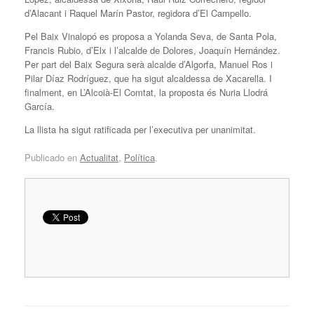
d’Alacant i Raquel Marín Pastor, regidora d’El Campello.
Pel Baix Vinalopó es proposa a Yolanda Seva, de Santa Pola,
Francis Rubio, d’Elx i l’alcalde de Dolores, Joaquín Hernández.
Per part del Baix Segura serà alcalde d’Algorfa, Manuel Ros i
Pilar Díaz Rodríguez, que ha sigut alcaldessa de Xacarella. I
finalment, en L’Alcoià-El Comtat, la proposta és Nuria Llodrá
García.
La llista ha sigut ratificada per l’executiva per unanimitat.
Publicado en
Actualitat
,
Política
.