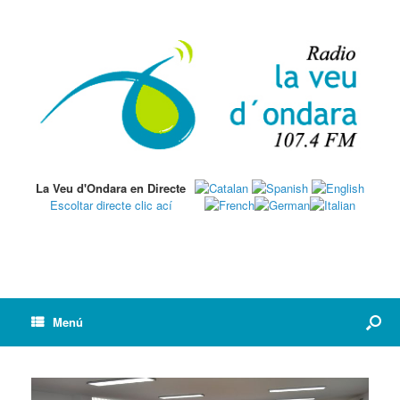
La Veu d'Ondara en Directe
Escoltar directe clic ací
Menú