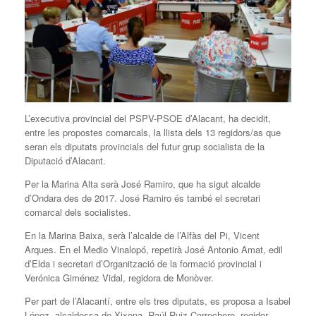
L’executiva provincial del PSPV-PSOE d’Alacant, ha decidit,
entre les propostes comarcals, la llista dels 13 regidors/as que
seran els diputats provincials del futur grup socialista de la
Diputació d’Alacant.
Per la Marina Alta serà José Ramiro, que ha sigut alcalde
d’Ondara des de 2017. José Ramiro és també el secretari
comarcal dels socialistes.
En la Marina Baixa, serà l’alcalde de l’Alfàs del Pi, Vicent
Arques. En el Medio Vinalopó, repetirà José Antonio Amat, edil
d’Elda i secretari d’Organització de la formació provincial i
Verónica Giménez Vidal, regidora de Monòver.
Per part de l’Alacantí, entre els tres diputats, es proposa a Isabel
López, alcaldessa de Xixona, Raúl Ruiz Correchero, regidor