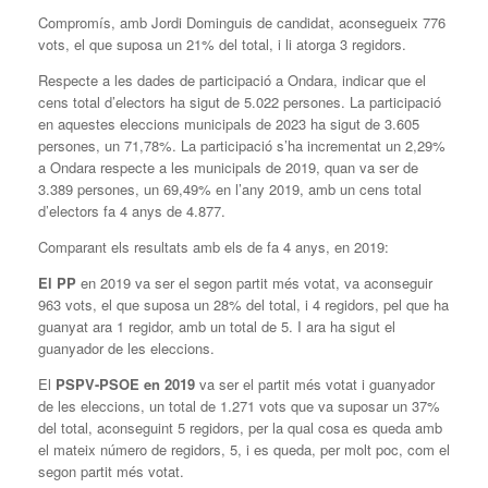
Compromís, amb Jordi Dominguis de candidat, aconsegueix 776
vots, el que suposa un 21% del total, i li atorga 3 regidors.
Respecte a les dades de participació a Ondara, indicar que el
cens total d’electors ha sigut de 5.022 persones. La participació
en aquestes eleccions municipals de 2023 ha sigut de 3.605
persones, un 71,78%. La participació s’ha incrementat un 2,29%
a Ondara respecte a les municipals de 2019, quan va ser de
3.389 persones, un 69,49% en l’any 2019, amb un cens total
d’electors fa 4 anys de 4.877.
Comparant els resultats amb els de fa 4 anys, en 2019:
El PP
en 2019 va ser el segon partit més votat, va aconseguir
963 vots, el que suposa un 28% del total, i 4 regidors, pel que ha
guanyat ara 1 regidor, amb un total de 5. I ara ha sigut el
guanyador de les eleccions.
El
PSPV-PSOE
en 2019
va ser el partit més votat i guanyador
de les eleccions, un total de 1.271 vots que va suposar un 37%
del total, aconseguint 5 regidors, per la qual cosa es queda amb
el mateix número de regidors, 5, i es queda, per molt poc, com el
segon partit més votat.