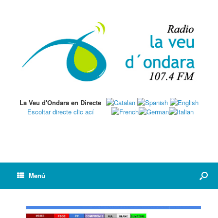
La Veu d'Ondara en Directe
Escoltar directe clic ací
Menú