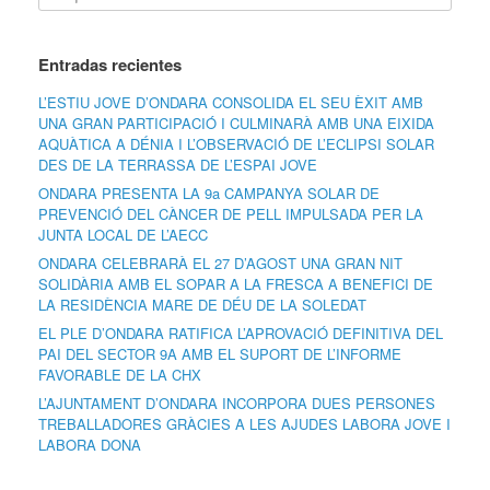
Entradas recientes
L’ESTIU JOVE D’ONDARA CONSOLIDA EL SEU ÈXIT AMB
UNA GRAN PARTICIPACIÓ I CULMINARÀ AMB UNA EIXIDA
AQUÀTICA A DÉNIA I L’OBSERVACIÓ DE L’ECLIPSI SOLAR
DES DE LA TERRASSA DE L’ESPAI JOVE
ONDARA PRESENTA LA 9a CAMPANYA SOLAR DE
PREVENCIÓ DEL CÀNCER DE PELL IMPULSADA PER LA
JUNTA LOCAL DE L’AECC
ONDARA CELEBRARÀ EL 27 D’AGOST UNA GRAN NIT
SOLIDÀRIA AMB EL SOPAR A LA FRESCA A BENEFICI DE
LA RESIDÈNCIA MARE DE DÉU DE LA SOLEDAT
EL PLE D’ONDARA RATIFICA L’APROVACIÓ DEFINITIVA DEL
PAI DEL SECTOR 9A AMB EL SUPORT DE L’INFORME
FAVORABLE DE LA CHX
L’AJUNTAMENT D’ONDARA INCORPORA DUES PERSONES
TREBALLADORES GRÀCIES A LES AJUDES LABORA JOVE I
LABORA DONA