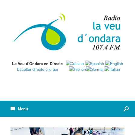
La Veu d'Ondara en Directe
Escoltar directe clic ací
Menú